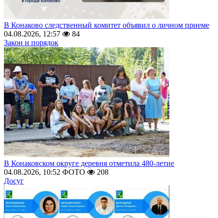
В Конаково следственный комитет объявил о личном приеме
04.08.2026, 12:57
84
Закон и порядок
В Конаковском округе деревня отметила 480-летие
04.08.2026, 10:52
ФОТО
208
Досуг