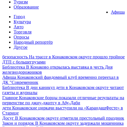
Туризм
Образование
Афиша
Город
Культура
Авто
Торговля
Опросы
Народный репортёр
Другое
безопасность
На трассе в Конаковском округе прошло тройное
ДТП с большегрузами
Библиотека
В Конаково открылась выставка в честь Дня
железнодорожников
Афиша
Конаковский фандомный клуб временно переехал в
ДК "Современник
Библиотека
В дни каникул дети в Конаковском округе читают
газеты и журналы
Главное
Конаковские борцы показали отличные результаты на
первенстве по джиу-джитсу в Абу-Даби
дети
Конаковские циркачи выступили на «КарандашФесте» в
Старице
Досуг
В Конаковском округе отметили престольный праздник
Закон и порядок
В Конаковском округе задержали мошенника