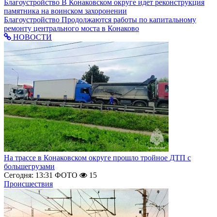
Благоустройство
В Конаковском округе идет реконструкция
памятника на воинском захоронении
Благоустройство
Продолжаются работы по капитальному
ремонту центрального моста в Конаково
НОВОСТИ
На трассе в Конаковском округе прошло тройное ДТП с
большегрузами
Сегодня: 13:31
ФОТО
15
Происшествия