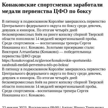
Конаковские спортсменки заработали
медали первенства ЦФО по боксу
В пятницу в подмосковном Королёве завершилось первенство
Центрального федерального округа по боксу среди девочек,
девушек и юниорок. По итогам четырёх дней
бескомпромиссных боёв на ринге копилку сборной Тверской
области пополнили 14 медалей межрегиональной пробы.
Среди спортсменок — воспитанницы тренера Сергея
Никишина из г. Конаково. Золотыми призерками стали:
Виктория Алтынбаева (Конаково) — победительница
первенства ЦФО среди
https://konakovograd.ru/glavnoe/konakovskie-sportsmenki-
zarabotali-medali-pervenstva-tsfo-po-boksu/
В пятницу в подмосковном Королёве завершилось первенство
Центрального федерального округа по боксу среди девочек,
девушек и юниорок. По итогам четырёх дней
бескомпромиссных боёв на ринге копилку сборной Тверской
области пополнили 14 медалей межрегиональной пробы.
Среди спортсменок - воспитанницы тренера Сергея
Никишина из г. Конаково.
22 января 2023, Воскресенье 09:00
|
Автор:
Ирина Третьякова