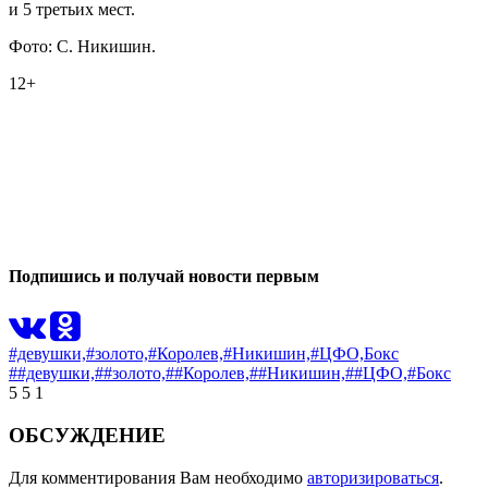
и 5 третьих мест.
Фото: С. Никишин.
12+
0
0
Подпишись и получай новости первым
#девушки,
#золото,
#Королев,
#Никишин,
#ЦФО,
Бокс
##девушки,
##золото,
##Королев,
##Никишин,
##ЦФО,
#Бокс
5
5
1
ОБСУЖДЕНИЕ
Для комментирования Вам необходимо
авторизироваться
.