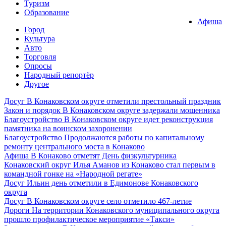
Туризм
Образование
Афиша
Город
Культура
Авто
Торговля
Опросы
Народный репортёр
Другое
Досуг
В Конаковском округе отметили престольный праздник
Закон и порядок
В Конаковском округе задержали мошенника
Благоустройство
В Конаковском округе идет реконструкция
памятника на воинском захоронении
Благоустройство
Продолжаются работы по капитальному
ремонту центрального моста в Конаково
Афиша
В Конаково отметят День физкультурника
Конаковский округ
Илья Аманов из Конаково стал первым в
командной гонке на «Народной регате»
Досуг
Ильин день отметили в Едимонове Конаковского
округа
Досуг
В Конаковском округе село отметило 467-летие
Дороги
На территории Конаковского муниципального округа
прошло профилактическое мероприятие «Такси»