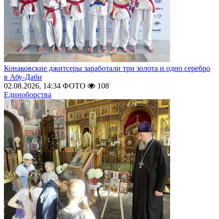
Конаковские джитсеры заработали три золота и одно серебро
в Абу-Даби
02.08.2026, 14:34
ФОТО
108
Единоборства