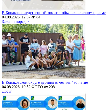
В Конаково следственный комитет объявил о личном приеме
04.08.2026, 12:57
84
Закон и порядок
В Конаковском округе деревня отметила 480-летие
04.08.2026, 10:52
ФОТО
208
Досуг