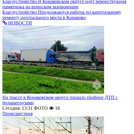
Благоустройство
В Конаковском округе идет реконструкция
памятника на воинском захоронении
Благоустройство
Продолжаются работы по капитальному
ремонту центрального моста в Конаково
НОВОСТИ
На трассе в Конаковском округе прошло тройное ДТП с
большегрузами
Сегодня: 13:31
ФОТО
18
Происшествия