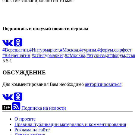
событие запланировано на 16 мая.
0
0
Подпишись и получай новости первым
#Верещагин,
#Интурмаркет,
#Москва,
#туризм,
#форум,
сырфест
##Верещагин,
##Интурмаркет,
##Москва,
##туризм,
##форум,
#сы
5
5
1
ОБСУЖДЕНИЕ
Для комментирования Вам необходимо
авторизироваться
.
Подписка на новости
О проекте
Правила публикации материалов и комментирования
Реклама на сайте