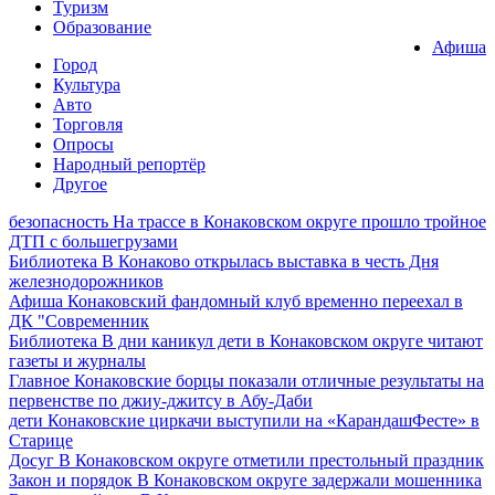
Туризм
Образование
Афиша
Город
Культура
Авто
Торговля
Опросы
Народный репортёр
Другое
безопасность
На трассе в Конаковском округе прошло тройное
ДТП с большегрузами
Библиотека
В Конаково открылась выставка в честь Дня
железнодорожников
Афиша
Конаковский фандомный клуб временно переехал в
ДК "Современник
Библиотека
В дни каникул дети в Конаковском округе читают
газеты и журналы
Главное
Конаковские борцы показали отличные результаты на
первенстве по джиу-джитсу в Абу-Даби
дети
Конаковские циркачи выступили на «КарандашФесте» в
Старице
Досуг
В Конаковском округе отметили престольный праздник
Закон и порядок
В Конаковском округе задержали мошенника