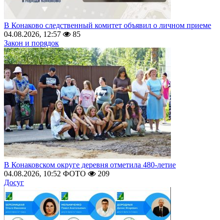
В Конаково следственный комитет объявил о личном приеме
04.08.2026, 12:57
85
Закон и порядок
В Конаковском округе деревня отметила 480-летие
04.08.2026, 10:52
ФОТО
209
Досуг