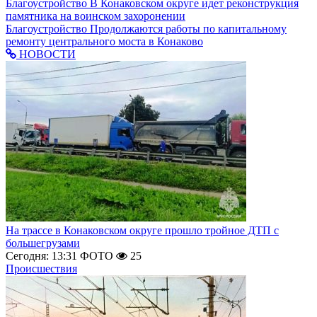
Благоустройство
В Конаковском округе идет реконструкция
памятника на воинском захоронении
Благоустройство
Продолжаются работы по капитальному
ремонту центрального моста в Конаково
НОВОСТИ
На трассе в Конаковском округе прошло тройное ДТП с
большегрузами
Сегодня: 13:31
ФОТО
25
Происшествия