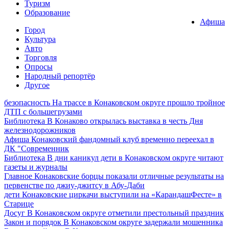
Туризм
Образование
Афиша
Город
Культура
Авто
Торговля
Опросы
Народный репортёр
Другое
безопасность
На трассе в Конаковском округе прошло тройное
ДТП с большегрузами
Библиотека
В Конаково открылась выставка в честь Дня
железнодорожников
Афиша
Конаковский фандомный клуб временно переехал в
ДК "Современник
Библиотека
В дни каникул дети в Конаковском округе читают
газеты и журналы
Главное
Конаковские борцы показали отличные результаты на
первенстве по джиу-джитсу в Абу-Даби
дети
Конаковские циркачи выступили на «КарандашФесте» в
Старице
Досуг
В Конаковском округе отметили престольный праздник
Закон и порядок
В Конаковском округе задержали мошенника