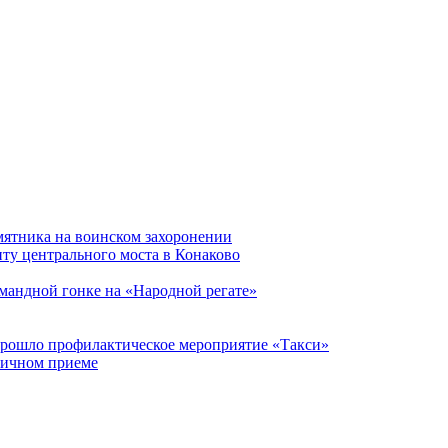
мятника на воинском захоронении
ту центрального моста в Конаково
мандной гонке на «Народной регате»
прошло профилактическое мероприятие «Такси»
личном приеме