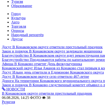
Туризм
Образование
Город
Культура
Авто
Торговля
Опросы
Народный репортёр
Другое
Досуг
В Конаковском округе отметили престольный праздник
Закон и порядок
В Конаковском округе задержали мошенника
Благоустройство
В Конаковском округе идет реконструкция па
Благоустройство
Продолжаются работы по капитальному ремон
Афиша
В Конаково отметят День физкультурника
Конаковский округ
Илья Аманов из Конаково стал первым в ко
Досуг
Ильин день отметили в Едимонове Конаковского округа
Досуг
В Конаковском округе село отметило 467-летие
Дороги
На территории Конаковского муниципального округа 
Закон и порядок
В Конаково следственный комитет объявил о 
НОВОСТИ
В Конаковском округе отметили престольный праздник
06.08.2026, 14:25
ФОТО
38
Религия