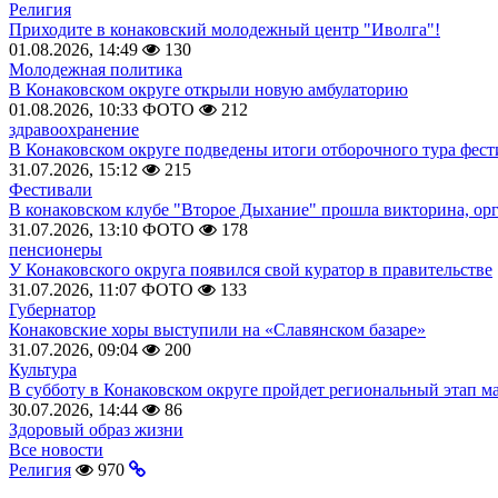
Религия
Приходите в конаковский молодежный центр "Иволга"!
01.08.2026, 14:49
130
Молодежная политика
В Конаковском округе открыли новую амбулаторию
01.08.2026, 10:33
ФОТО
212
здравоохранение
В Конаковском округе подведены итоги отборочного тура фест
31.07.2026, 15:12
215
Фестивали
В конаковском клубе "Второе Дыхание" прошла викторина, ор
31.07.2026, 13:10
ФОТО
178
пенсионеры
У Конаковского округа появился свой куратор в правительстве
31.07.2026, 11:07
ФОТО
133
Губернатор
Конаковские хоры выступили на «Славянском базаре»
31.07.2026, 09:04
200
Культура
В субботу в Конаковском округе пройдет региональный этап м
30.07.2026, 14:44
86
Здоровый образ жизни
Все новости
Религия
970