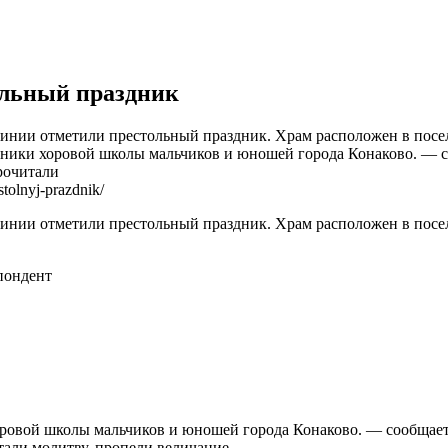
ольный праздник
чинии отметили престольный праздник. Храм расположен в посе
скники хоровой школы мальчиков и юношей города Конаково. — 
рочитали
tolnyj-prazdnik/
чинии отметили престольный праздник. Храм расположен в посе
пондент
оровой школы мальчиков и юношей города Конаково. — сообщает
тали молитву, пропели величание.