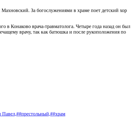
м Махновский. За богослужениями в храме поет детский хор
о в Конаково врача-травматолога. Четыре года назад он был
ечащему врачу, так как батюшка и после рукоположения по
и Павел,
##престольный,
##храм