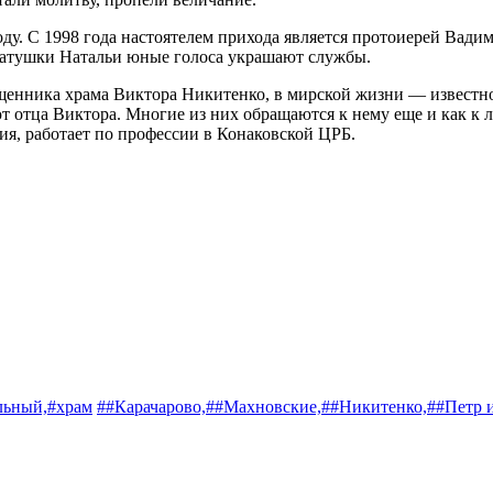
оду. С 1998 года настоятелем прихода является протоиерей Вади
матушки Натальи юные голоса украшают службы.
щенника храма Виктора Никитенко, в мирской жизни — известног
 отца Виктора. Многие из них обращаются к нему еще и как к л
ия, работает по профессии в Конаковской ЦРБ.
льный,
#храм
##Карачарово,
##Махновские,
##Никитенко,
##Петр 