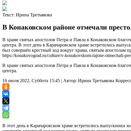
Текст:
Ирина Третьякова
В Конаковском районе отмечали прест
В храме святых апостолов Петра и Павла в Конаковском благо
центра. В этот день в Карачаровском храме встретились выпу
был совершён крестный ход вокруг храма, святым апостолам п
https://konakovograd.ru/culture/v-konakovskom-rajone-otmechali-pres
В храме святых апостолов Петра и Павла в Конаковском благо
центра.
16 июля 2022, Суббота 15:45
|
Автор:
Ирина Третьякова
Коррес
В этот день в Карачаровском храме встретились выпускники х
совершён крестный ход вокруг храма, святым апостолам прочи