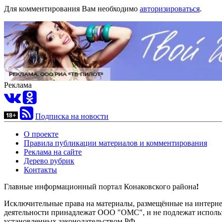
Для комментирования Вам необходимо
авторизироваться
.
Реклама
Подписка на новости
О проекте
Правила публикации материалов и комментирования
Реклама на сайте
Дерево рубрик
Контакты
Главные информационный портал Конаковского района
!
Исключительные права на материалы, размещённые на интернет-
деятельности принадлежат ООО "ОМС", и не подлежат использ
установленных законодательством РФ.