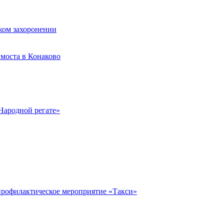
ком захоронении
моста в Конаково
Народной регате»
профилактическое мероприятие «Такси»