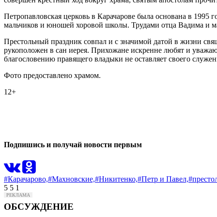
Петропавловская церковь в Карачарове была основана в 1995 г
мальчиков и юношей хоровой школы. Трудами отца Вадима и 
Престольный праздник совпал и с значимой датой в жизни свя
рукоположен в сан иерея. Прихожане искренне любят и уважают
благословению правящего владыки не оставляет своего служен
Фото предоставлено храмом.
12+
0
0
Подпишись и получай новости первым
#Карачарово,
#Махновские,
#Никитенко,
#Петр и Павел,
#престо
5
5
1
ОБСУЖДЕНИЕ