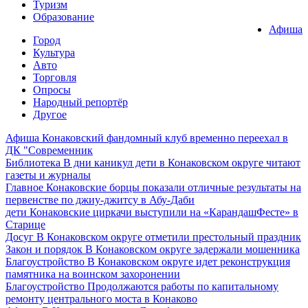
Туризм
Образование
Афиша
Город
Культура
Авто
Торговля
Опросы
Народный репортёр
Другое
Афиша
Конаковский фандомный клуб временно переехал в
ДК "Современник
Библиотека
В дни каникул дети в Конаковском округе читают
газеты и журналы
Главное
Конаковские борцы показали отличные результаты на
первенстве по джиу-джитсу в Абу-Даби
дети
Конаковские циркачи выступили на «КарандашФесте» в
Старице
Досуг
В Конаковском округе отметили престольный праздник
Закон и порядок
В Конаковском округе задержали мошенника
Благоустройство
В Конаковском округе идет реконструкция
памятника на воинском захоронении
Благоустройство
Продолжаются работы по капитальному
ремонту центрального моста в Конаково