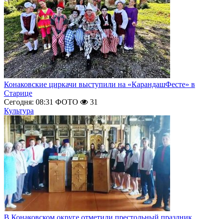
Конаковские циркачи выступили на «КарандашФесте» в
Старице
Сегодня: 08:31
ФОТО
31
Культура
В Конаковском округе отметили престольный праздник