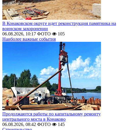
В Конаковском округе идет реконструкция памятника на
воинском захоронении
06.08.2026, 10:17
ФОТО
105
Наиболее важные события
Продолжаются работы по капитальному ремонту
центрального моста в Конаково
06.08.2026, 08:42
ФОТО
145
Строительство