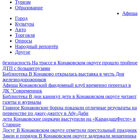
Туризм
Образование
Афиша
Город
Культура
Авто
Торговля
Опросы
Народный репортёр
Другое
безопасность
На трассе в Конаковском округе прошло тройное
ДТП с большегрузами
Библиотека
В Конаково открылась выставка в честь Дня
железнодорожников
Афиша
Конаковский фандомный клуб временно переехал в
ДК "Современник
Библиотека
В дни каникул дети в Конаковском округе читают
газеты и журналы
Главное
Конаковские борцы показали отличные результаты на
первенстве по джиу-джитсу в Абу-Даби
дети
Конаковские циркачи выступили на «КарандашФесте» в
Старице
Досуг
В Конаковском округе отметили престольный праздник
Закон и порядок
В Конаковском округе задержали мошенника