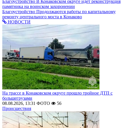
Благоустройство
В Конаковском округе идет реконструкция
памятника на воинском захоронении
Благоустройство
Продолжаются работы по капитальному
ремонту центрального моста в Конаково
НОВОСТИ
На трассе в Конаковском округе прошло тройное ДТП с
большегрузами
08.08.2026, 13:31
ФОТО
56
Происшествия