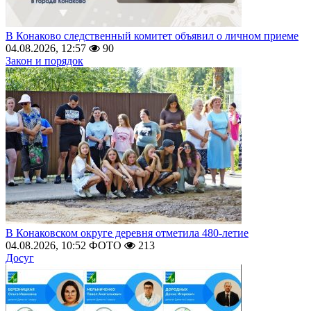
В Конаково следственный комитет объявил о личном приеме
04.08.2026, 12:57
90
Закон и порядок
В Конаковском округе деревня отметила 480-летие
04.08.2026, 10:52
ФОТО
213
Досуг