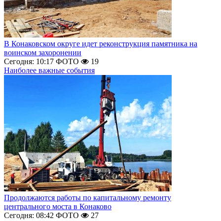
В Конаковском округе идет реконструкция памятника на
воинском захоронении
Сегодня: 10:17
ФОТО
19
Наиболее важные события
Продолжаются работы по капитальному ремонту
центрального моста в Конаково
Сегодня: 08:42
ФОТО
27