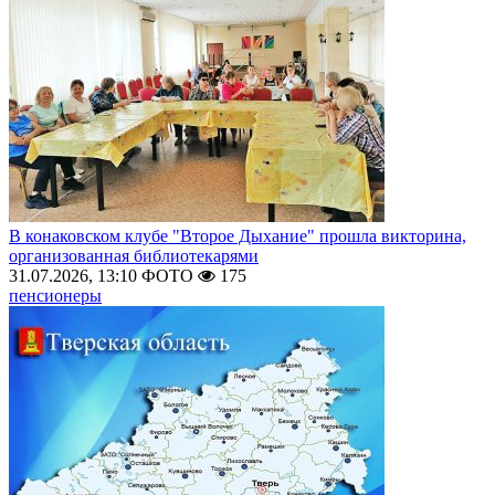
В конаковском клубе "Второе Дыхание" прошла викторина,
организованная библиотекарями
31.07.2026, 13:10
ФОТО
175
пенсионеры