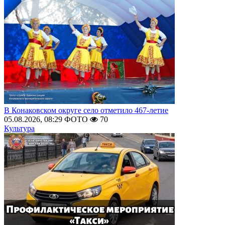
В Конаковском округе село отметило 467-летие
05.08.2026, 08:29
ФОТО
70
Культура