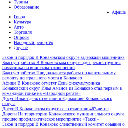
Туризм
Образование
Афиша
Город
Культура
Авто
Торговля
Опросы
Народный репортёр
Другое
Закон и порядок
В Конаковском округе задержали мошенника
Благоустройство
В Конаковском округе идет реконструкция
памятника на воинском захоронении
Благоустройство
Продолжаются работы по капитальному
ремонту центрального моста в Конаково
Афиша
В Конаково отметят День физкультурника
Конаковский округ
Илья Аманов из Конаково стал первым в
командной гонке на «Народной регате»
Досуг
Ильин день отметили в Едимонове Конаковского
округа
Досуг
В Конаковском округе село отметило 467-летие
Дороги
На территории Конаковского муниципального округа
прошло профилактическое мероприятие «Такси»
Закон и порядок
В Конаково следственный комитет объявил о