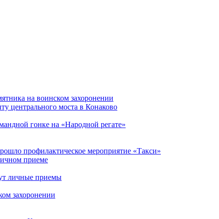
мятника на воинском захоронении
ту центрального моста в Конаково
мандной гонке на «Народной регате»
прошло профилактическое мероприятие «Такси»
личном приеме
ут личные приемы
ком захоронении