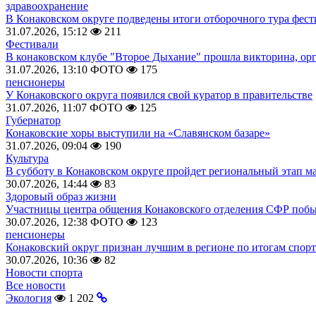
здравоохранение
В Конаковском округе подведены итоги отборочного тура фест
31.07.2026, 15:12
211
Фестивали
В конаковском клубе "Второе Дыхание" прошла викторина, ор
31.07.2026, 13:10
ФОТО
175
пенсионеры
У Конаковского округа появился свой куратор в правительстве
31.07.2026, 11:07
ФОТО
125
Губернатор
Конаковские хоры выступили на «Славянском базаре»
31.07.2026, 09:04
190
Культура
В субботу в Конаковском округе пройдет региональный этап м
30.07.2026, 14:44
83
Здоровый образ жизни
Участницы центра общения Конаковского отделения СФР побыв
30.07.2026, 12:38
ФОТО
123
пенсионеры
Конаковский округ признан лучшим в регионе по итогам спорт
30.07.2026, 10:36
82
Новости спорта
Все новости
Экология
1 202