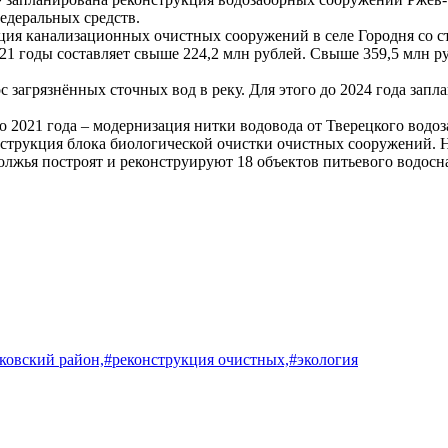
федеральных средств.
я канализационных очистных сооружений в селе Городня со ст
21 годы составляет свыше 224,2 млн рублей. Свыше 359,5 млн р
с загрязнённых сточных вод в реку. Для этого до 2024 года зап
до 2021 года – модернизация нитки водовода от Тверецкого вод
онструкция блока биологической очистки очистных сооружений. Н
олжья построят и реконструируют 18 объектов питьевого водосн
ковский район,
#реконструкция очистных,
#экология