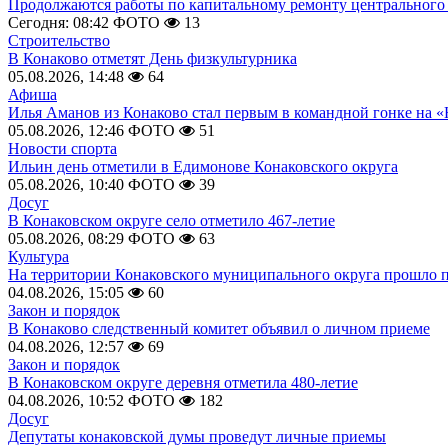
Продолжаются работы по капитальному ремонту центрального 
Сегодня: 08:42
ФОТО
13
Строительство
В Конаково отметят День физкультурника
05.08.2026, 14:48
64
Афиша
Илья Аманов из Конаково стал первым в командной гонке на «
05.08.2026, 12:46
ФОТО
51
Новости спорта
Ильин день отметили в Едимонове Конаковского округа
05.08.2026, 10:40
ФОТО
39
Досуг
В Конаковском округе село отметило 467-летие
05.08.2026, 08:29
ФОТО
63
Культура
На территории Конаковского муниципального округа прошло 
04.08.2026, 15:05
60
Закон и порядок
В Конаково следственный комитет объявил о личном приеме
04.08.2026, 12:57
69
Закон и порядок
В Конаковском округе деревня отметила 480-летие
04.08.2026, 10:52
ФОТО
182
Досуг
Депутаты конаковской думы проведут личные приемы