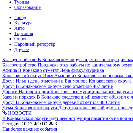
Туризм
Образование
Город
Культура
Авто
Торговля
Опросы
Народный репортёр
Другое
Благоустройство
В Конаковском округе идет реконструкция па
Благоустройство
Продолжаются работы по капитальному ремон
Афиша
В Конаково отметят День физкультурника
Конаковский округ
Илья Аманов из Конаково стал первым в ко
Досуг
Ильин день отметили в Едимонове Конаковского округа
Досуг
В Конаковском округе село отметило 467-летие
Дороги
На территории Конаковского муниципального округа 
Закон и порядок
В Конаково следственный комитет объявил о 
Досуг
В Конаковском округе деревня отметила 480-летие
Дума Конаковского округа
Депутаты конаковской думы провед
НОВОСТИ
В Конаковском округе идет реконструкция памятника на воинс
Сегодня: 10:17
ФОТО
3
Наиболее важные события