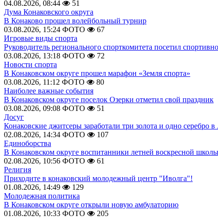
04.08.2026, 08:44
51
Дума Конаковского округа
В Конаково прошел волейбольный турнир
03.08.2026, 15:24
ФОТО
67
Игровые виды спорта
Руководитель регионального спорткомитета посетил спортивн
03.08.2026, 13:18
ФОТО
72
Новости спорта
В Конаковском округе прошел марафон «Земля спорта»
03.08.2026, 11:12
ФОТО
80
Наиболее важные события
В Конаковском округе поселок Озерки отметил свой праздник
03.08.2026, 09:08
ФОТО
51
Досуг
Конаковские джитсеры заработали три золота и одно серебро в
02.08.2026, 14:34
ФОТО
107
Единоборства
В Конаковском округе воспитанники летней воскресной школы
02.08.2026, 10:56
ФОТО
61
Религия
Приходите в конаковский молодежный центр "Иволга"!
01.08.2026, 14:49
129
Молодежная политика
В Конаковском округе открыли новую амбулаторию
01.08.2026, 10:33
ФОТО
205