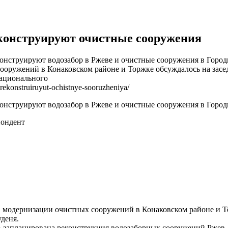
еконструируют очистные сооружения
онструируют водозабор в Ржеве и очистные сооружения в Город
ооружений в Конаковском районе и Торжке обсуждалось на засе
национального
rekonstruiruyut-ochistnye-sooruzheniya/
онструируют водозабор в Ржеве и очистные сооружения в Город
пондент
, модернизации очистных сооружений в Конаковском районе и 
уденя.
» запланирована реконструкция водозаборных сооружений Ржев-