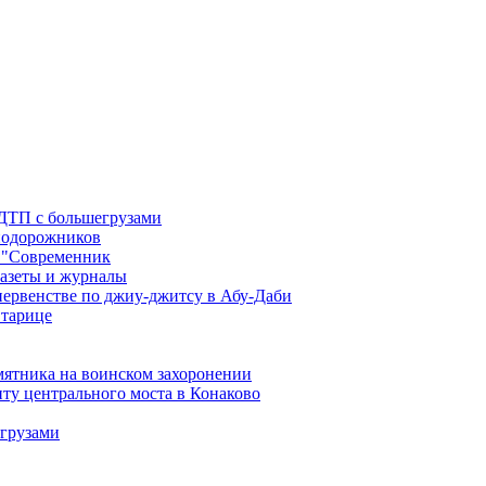
 ДТП с большегрузами
знодорожников
 "Современник
газеты и журналы
первенстве по джиу-джитсу в Абу-Даби
Старице
мятника на воинском захоронении
ту центрального моста в Конаково
егрузами