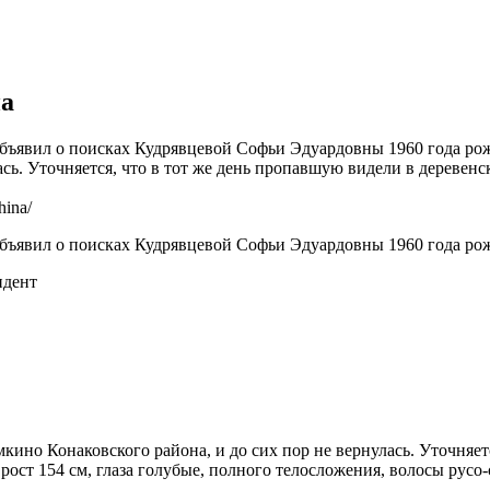
на
объявил о поисках Кудрявцевой Софьи Эдуардовны 1960 года ро
сь. Уточняется, что в тот же день пропавшую видели в деревенс
hina/
объявил о поисках Кудрявцевой Софьи Эдуардовны 1960 года ро
ндент
ино Конаковского района, и до сих пор не вернулась. Уточняет
 рост 154 см, глаза голубые, полного телосложения, волосы русо-