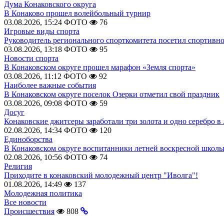
Дума Конаковского округа
В Конаково прошел волейбольный турнир
03.08.2026, 15:24
ФОТО
76
Игровые виды спорта
Руководитель регионального спорткомитета посетил спортивн
03.08.2026, 13:18
ФОТО
95
Новости спорта
В Конаковском округе прошел марафон «Земля спорта»
03.08.2026, 11:12
ФОТО
92
Наиболее важные события
В Конаковском округе поселок Озерки отметил свой праздник
03.08.2026, 09:08
ФОТО
59
Досуг
Конаковские джитсеры заработали три золота и одно серебро в
02.08.2026, 14:34
ФОТО
120
Единоборства
В Конаковском округе воспитанники летней воскресной школы
02.08.2026, 10:56
ФОТО
74
Религия
Приходите в конаковский молодежный центр "Иволга"!
01.08.2026, 14:49
137
Молодежная политика
Все новости
Происшествия
808