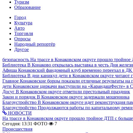
Туризм
Образование
Город
Культура
Авто
Торговля
Опросы
Народный репортёр
Другое
безопасность
На трассе в Конаковском округе прошло тройное
Библиотека
В Конаково открылась выставка в честь Дня желе
Афиша
Конаковский фандомный клуб временно переехал в ДК
Библиотека
В дни каникул дети в Конаковском округе читают 
Главное
Конаковские борцы показали отличные результаты на 
дети
Конаковские циркачи выступили на «КарандашФесте» в 
Досуг
В Конаковском округе отметили престольный праздник
Закон и порядок
В Конаковском округе задержали мошенника
Благоустройство
В Конаковском округе идет реконструкция па
Благоустройство
Продолжаются работы по капитальному ремон
НОВОСТИ
На трассе в Конаковском округе прошло тройное ДТП с больш
Сегодня: 13:31
ФОТО
7
Происшествия