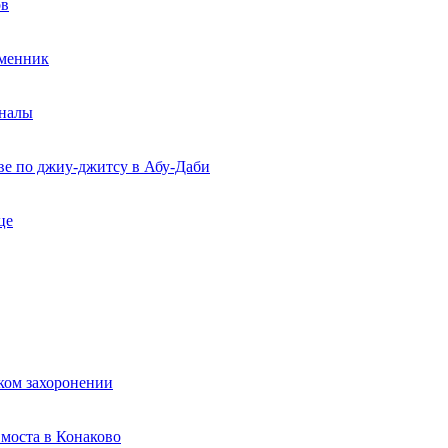
ов
еменник
рналы
ве по джиу-джитсу в Абу-Даби
це
ком захоронении
моста в Конаково