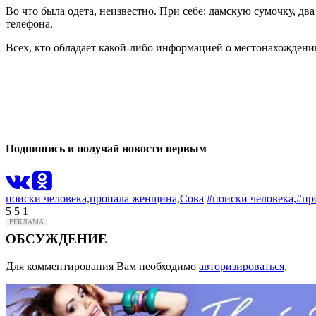
Во что была одета, неизвестно.
При себе: дамскую сумочку, два
телефона.
Всех, кто обладает какой-либо информацией о местонахождении
0
0
Подпишись и получай новости первым
поиски человека,
пропала женщина,
Сова
#поиски человека,
#пр
5
5
1
ОБСУЖДЕНИЕ
Для комментирования Вам необходимо
авторизироваться
.