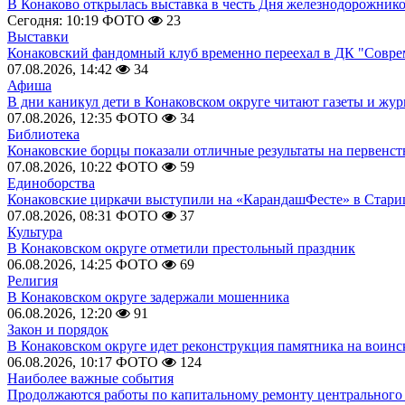
В Конаково открылась выставка в честь Дня железнодорожник
Сегодня: 10:19
ФОТО
23
Выставки
Конаковский фандомный клуб временно переехал в ДК "Совр
07.08.2026, 14:42
34
Афиша
В дни каникул дети в Конаковском округе читают газеты и жу
07.08.2026, 12:35
ФОТО
34
Библиотека
Конаковские борцы показали отличные результаты на первенст
07.08.2026, 10:22
ФОТО
59
Единоборства
Конаковские циркачи выступили на «КарандашФесте» в Стари
07.08.2026, 08:31
ФОТО
37
Культура
В Конаковском округе отметили престольный праздник
06.08.2026, 14:25
ФОТО
69
Религия
В Конаковском округе задержали мошенника
06.08.2026, 12:20
91
Закон и порядок
В Конаковском округе идет реконструкция памятника на воинс
06.08.2026, 10:17
ФОТО
124
Наиболее важные события
Продолжаются работы по капитальному ремонту центрального 