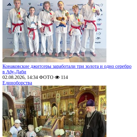
Конаковские джитсеры заработали три золота и одно серебро
в Абу-Даби
02.08.2026, 14:34
ФОТО
114
Единоборства