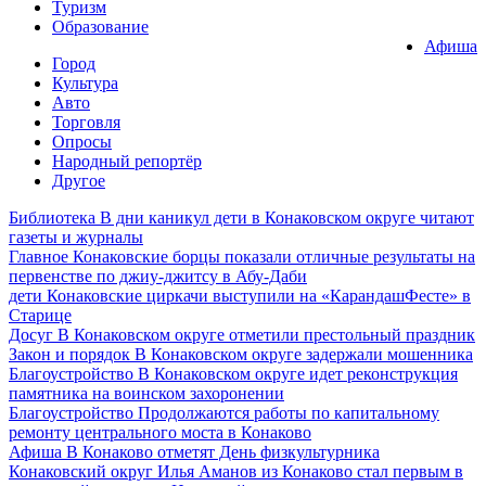
Туризм
Образование
Афиша
Город
Культура
Авто
Торговля
Опросы
Народный репортёр
Другое
Библиотека
В дни каникул дети в Конаковском округе читают
газеты и журналы
Главное
Конаковские борцы показали отличные результаты на
первенстве по джиу-джитсу в Абу-Даби
дети
Конаковские циркачи выступили на «КарандашФесте» в
Старице
Досуг
В Конаковском округе отметили престольный праздник
Закон и порядок
В Конаковском округе задержали мошенника
Благоустройство
В Конаковском округе идет реконструкция
памятника на воинском захоронении
Благоустройство
Продолжаются работы по капитальному
ремонту центрального моста в Конаково
Афиша
В Конаково отметят День физкультурника
Конаковский округ
Илья Аманов из Конаково стал первым в