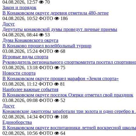
04.08.2026, 12:57
70
Закон и порядок
В Конаковском округе деревня отметила 480-летие
04.08.2026, 10:52
ФОТО
186
Досуг
Депутаты конаковской думы проведут личные приемы
04.08.2026, 08:44
53
Дума Конаковского округа
В Конаково прошел волейбольный турнир
03.08.2026, 15:24
ФОТО
68
Игровые виды спорта
Руководитель регионального спорткомитета посетил спортивн
03.08.2026, 13:18
ФОТО
75
Новости спорта
В Конаковском округе прошел марафон «Земля спорта»
03.08.2026, 11:12
ФОТО
81
Наиболее важные события
В Конаковском округе поселок Озерки отметил свой праздник
03.08.2026, 09:08
ФОТО
52
Досуг
Конаковские джитсеры заработали три золота и одно серебро в
02.08.2026, 14:34
ФОТО
108
Единоборства
В Конаковском округе воспитанники летней воскресной школы
02.08.2026, 10:56
ФОТО
64