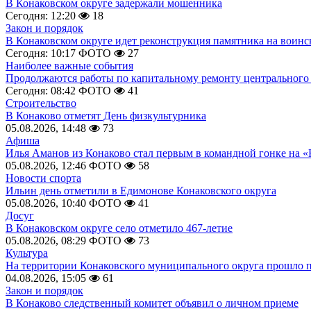
В Конаковском округе задержали мошенника
Сегодня: 12:20
18
Закон и порядок
В Конаковском округе идет реконструкция памятника на воинс
Сегодня: 10:17
ФОТО
27
Наиболее важные события
Продолжаются работы по капитальному ремонту центрального 
Сегодня: 08:42
ФОТО
41
Строительство
В Конаково отметят День физкультурника
05.08.2026, 14:48
73
Афиша
Илья Аманов из Конаково стал первым в командной гонке на «
05.08.2026, 12:46
ФОТО
58
Новости спорта
Ильин день отметили в Едимонове Конаковского округа
05.08.2026, 10:40
ФОТО
41
Досуг
В Конаковском округе село отметило 467-летие
05.08.2026, 08:29
ФОТО
73
Культура
На территории Конаковского муниципального округа прошло 
04.08.2026, 15:05
61
Закон и порядок
В Конаково следственный комитет объявил о личном приеме