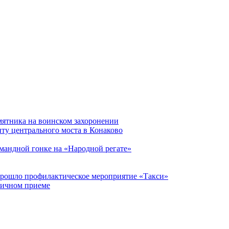
мятника на воинском захоронении
ту центрального моста в Конаково
мандной гонке на «Народной регате»
прошло профилактическое мероприятие «Такси»
личном приеме