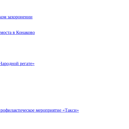
ком захоронении
моста в Конаково
Народной регате»
профилактическое мероприятие «Такси»