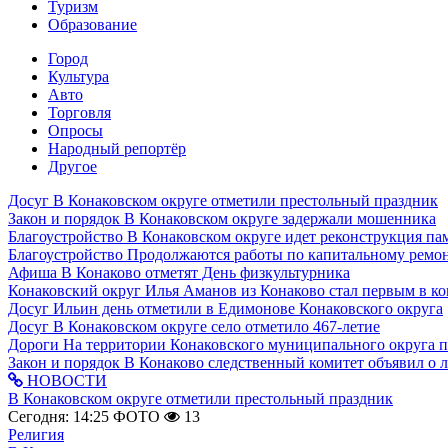
Туризм
Образование
Город
Культура
Авто
Торговля
Опросы
Народный репортёр
Другое
Досуг
В Конаковском округе отметили престольный праздник
Закон и порядок
В Конаковском округе задержали мошенника
Благоустройство
В Конаковском округе идет реконструкция па
Благоустройство
Продолжаются работы по капитальному ремон
Афиша
В Конаково отметят День физкультурника
Конаковский округ
Илья Аманов из Конаково стал первым в ко
Досуг
Ильин день отметили в Едимонове Конаковского округа
Досуг
В Конаковском округе село отметило 467-летие
Дороги
На территории Конаковского муниципального округа 
Закон и порядок
В Конаково следственный комитет объявил о 
НОВОСТИ
В Конаковском округе отметили престольный праздник
Сегодня: 14:25
ФОТО
13
Религия