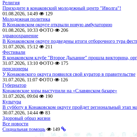
Религия
Приходите в конаковский молодежный центр "Иволга"!
01.08.2026, 14:49
129
Молодежная политика
В Конаковском округе открыли новую амбулаторию
01.08.2026, 10:33
ФОТО
206
здравоохранение
В Конаковском округе подведены итоги отборочного тура фест
31.07.2026, 15:12
211
Фестивали
В конаковском клубе "Второе Дыхание" прошла викторина, ор
31.07.2026, 13:10
ФОТО
175
пенсионеры
У Конаковского округа появился свой куратор в правительстве
31.07.2026, 11:07
ФОТО
126
Губернатор
Конаковские хоры выступили на «Славянском базаре»
31.07.2026, 09:04
190
Культура
В субботу в Конаковском округе пройдет региональный этап м
30.07.2026, 14:44
83
Здоровый образ жизни
Все новости
Социальная помощь
149