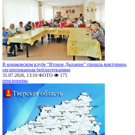
В конаковском клубе "Второе Дыхание" прошла викторина,
организованная библиотекарями
31.07.2026, 13:10
ФОТО
175
пенсионеры