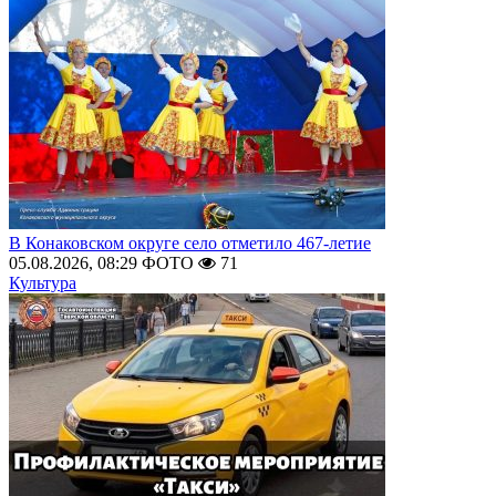
В Конаковском округе село отметило 467-летие
05.08.2026, 08:29
ФОТО
71
Культура