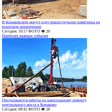
В Конаковском округе идет реконструкция памятника на
воинском захоронении
Сегодня: 10:17
ФОТО
20
Наиболее важные события
Продолжаются работы по капитальному ремонту
центрального моста в Конаково
Сегодня: 08:42
ФОТО
28