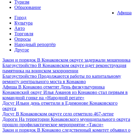
Туризм
Образование
Афиша
Город
Культура
Авто
Торговля
Опросы
Народный репортёр
Другое
Закон и порядок
В Конаковском округе задержали мошенника
Благоустройство
В Конаковском округе идет реконструкция
памятника на воинском захоронении
Благоустройство
Продолжаются работы по капитальному
ремонту центрального моста в Конаково
Афиша
В Конаково отметят День физкультурника
Конаковский округ
Илья Аманов из Конаково стал первым в
командной гонке на «Народной регате»
Досуг
Ильин день отметили в Едимонове Конаковского
округа
Досуг
В Конаковском округе село отметило 467-летие
Дороги
На территории Конаковского муниципального округа
прошло профилактическое мероприятие «Такси»
Закон и порядок
В Конаково следственный комитет объявил о