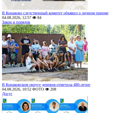
В Конаково следственный комитет объявил о личном приеме
04.08.2026, 12:57
84
Закон и порядок
В Конаковском округе деревня отметила 480-летие
04.08.2026, 10:52
ФОТО
208
Досуг