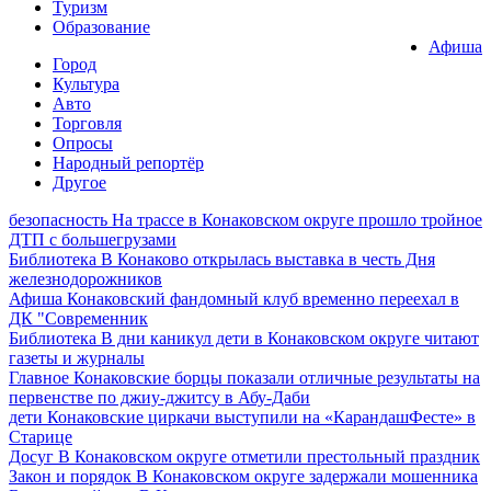
Туризм
Образование
Афиша
Город
Культура
Авто
Торговля
Опросы
Народный репортёр
Другое
безопасность
На трассе в Конаковском округе прошло тройное
ДТП с большегрузами
Библиотека
В Конаково открылась выставка в честь Дня
железнодорожников
Афиша
Конаковский фандомный клуб временно переехал в
ДК "Современник
Библиотека
В дни каникул дети в Конаковском округе читают
газеты и журналы
Главное
Конаковские борцы показали отличные результаты на
первенстве по джиу-джитсу в Абу-Даби
дети
Конаковские циркачи выступили на «КарандашФесте» в
Старице
Досуг
В Конаковском округе отметили престольный праздник
Закон и порядок
В Конаковском округе задержали мошенника