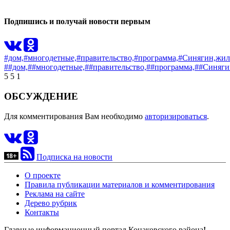
Подпишись и получай новости первым
#дом,
#многодетные,
#правительство,
#программа,
#Синягин,
жил
##дом,
##многодетные,
##правительство,
##программа,
##Синяги
5
5
1
ОБСУЖДЕНИЕ
Для комментирования Вам необходимо
авторизироваться
.
Подписка на новости
О проекте
Правила публикации материалов и комментирования
Реклама на сайте
Дерево рубрик
Контакты
Главные информационный портал Конаковского района
!