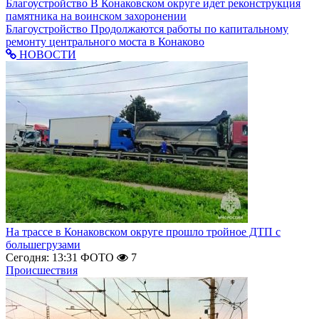
Благоустройство
В Конаковском округе идет реконструкция
памятника на воинском захоронении
Благоустройство
Продолжаются работы по капитальному
ремонту центрального моста в Конаково
НОВОСТИ
На трассе в Конаковском округе прошло тройное ДТП с
большегрузами
Сегодня: 13:31
ФОТО
7
Происшествия