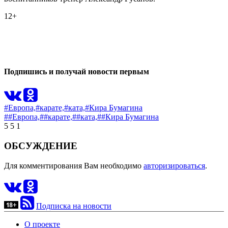
12+
0
0
Подпишись и получай новости первым
#Европа,
#карате,
#ката,
#Кира Бумагина
##Европа,
##карате,
##ката,
##Кира Бумагина
5
5
1
ОБСУЖДЕНИЕ
Для комментирования Вам необходимо
авторизироваться
.
Подписка на новости
О проекте