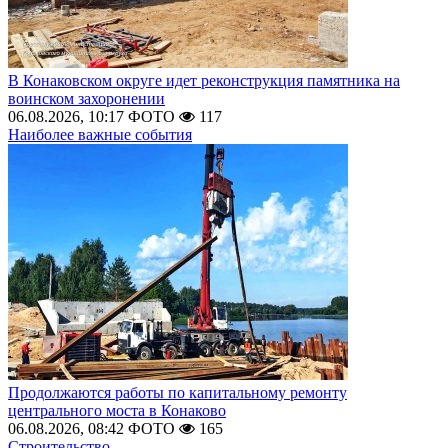
В Конаковском округе идет реконструкция памятника на
воинском захоронении
06.08.2026, 10:17
ФОТО
117
Наиболее важные события
Продолжаются работы по капитальному ремонту
центрального моста в Конаково
06.08.2026, 08:42
ФОТО
165
Строительство