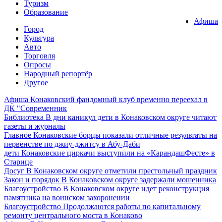
Туризм
Образование
Афиша
Город
Культура
Авто
Торговля
Опросы
Народный репортёр
Другое
Афиша
Конаковский фандомный клуб временно переехал в
ДК "Современник
Библиотека
В дни каникул дети в Конаковском округе читают
газеты и журналы
Главное
Конаковские борцы показали отличные результаты на
первенстве по джиу-джитсу в Абу-Даби
дети
Конаковские циркачи выступили на «КарандашФесте» в
Старице
Досуг
В Конаковском округе отметили престольный праздник
Закон и порядок
В Конаковском округе задержали мошенника
Благоустройство
В Конаковском округе идет реконструкция
памятника на воинском захоронении
Благоустройство
Продолжаются работы по капитальному
ремонту центрального моста в Конаково