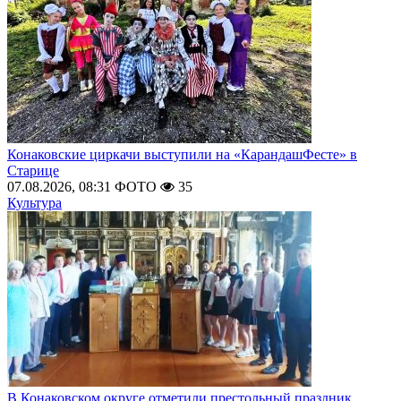
Конаковские циркачи выступили на «КарандашФесте» в
Старице
07.08.2026, 08:31
ФОТО
35
Культура
В Конаковском округе отметили престольный праздник