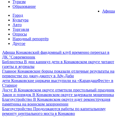
Туризм
Образование
Афиша
Город
Культура
Авто
Торговля
Опросы
Народный репортёр
Другое
Афиша
Конаковский фандомный клуб временно переехал в
ДК "Современник
Библиотека
В дни каникул дети в Конаковском округе читают
газеты и журналы
Главное
Конаковские борцы показали отличные результаты на
первенстве по джиу-джитсу в Абу-Даби
дети
Конаковские циркачи выступили на «КарандашФесте» в
Старице
Досуг
В Конаковском округе отметили престольный праздник
Закон и порядок
В Конаковском округе задержали мошенника
Благоустройство
В Конаковском округе идет реконструкция
памятника на воинском захоронении
Благоустройство
Продолжаются работы по капитальному
ремонту центрального моста в Конаково