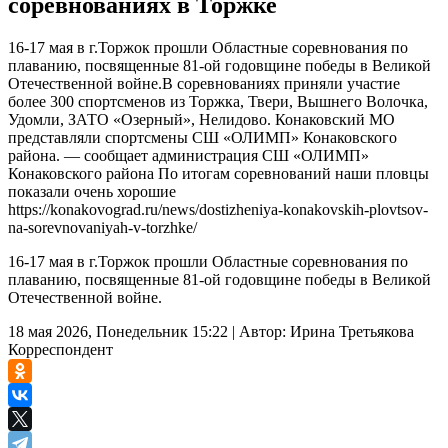
соревнованиях в Торжке
16-17 мая в г.Торжок прошли Областные соревнования по
плаванию, посвященные 81-ой годовщине победы в Великой
Отечественной войне.В соревнованиях приняли участие
более 300 спортсменов из Торжка, Твери, Вышнего Волочка,
Удомли, ЗАТО «Озерный», Нелидово. Конаковский МО
представляли спортсмены СШ «ОЛИМП» Конаковского
района. — сообщает администрация СШ «ОЛИМП»
Конаковского района По итогам соревнований наши пловцы
показали очень хорошие
https://konakovograd.ru/news/dostizheniya-konakovskih-plovtsov-
na-sorevnovaniyah-v-torzhke/
16-17 мая в г.Торжок прошли Областные соревнования по
плаванию, посвященные 81-ой годовщине победы в Великой
Отечественной войне.
18 мая 2026, Понедельник 15:22
|
Автор:
Ирина Третьякова
Корреспондент