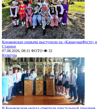
Конаковские циркачи выступили на «КарандашФесте» в
Старице
07.08.2026, 08:31
ФОТО
32
Культура
В Конаковском округе отметили престольный праздник