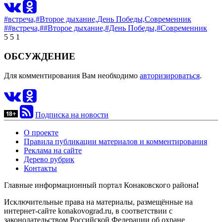
#встреча,
#Второе дыхание,
День Победы,
Современник
##встреча,
##Второе дыхание,
#День Победы,
#Современник
5
5
1
ОБСУЖДЕНИЕ
Для комментирования Вам необходимо
авторизироваться
.
Подписка на новости
О проекте
Правила публикации материалов и комментирования
Реклама на сайте
Дерево рубрик
Контакты
Главные информационный портал Конаковского района
!
Исключительные права на материалы, размещённые на
интернет-сайте konakovograd.ru, в соответствии с
законодательством Российской Федерации об охране