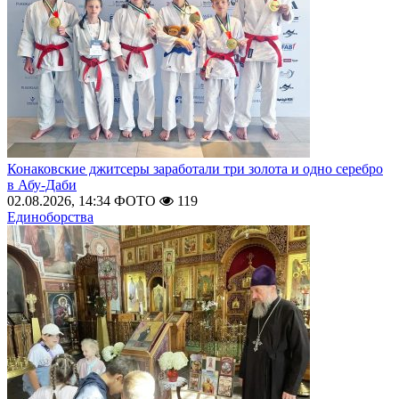
Конаковские джитсеры заработали три золота и одно серебро
в Абу-Даби
02.08.2026, 14:34
ФОТО
119
Единоборства