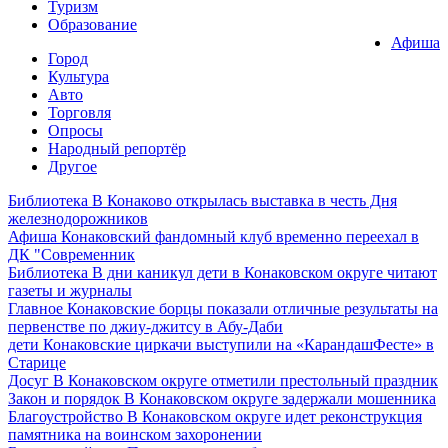
Туризм
Образование
Афиша
Город
Культура
Авто
Торговля
Опросы
Народный репортёр
Другое
Библиотека
В Конаково открылась выставка в честь Дня
железнодорожников
Афиша
Конаковский фандомный клуб временно переехал в
ДК "Современник
Библиотека
В дни каникул дети в Конаковском округе читают
газеты и журналы
Главное
Конаковские борцы показали отличные результаты на
первенстве по джиу-джитсу в Абу-Даби
дети
Конаковские циркачи выступили на «КарандашФесте» в
Старице
Досуг
В Конаковском округе отметили престольный праздник
Закон и порядок
В Конаковском округе задержали мошенника
Благоустройство
В Конаковском округе идет реконструкция
памятника на воинском захоронении