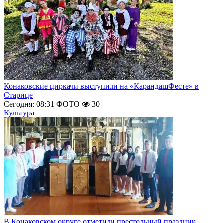
Конаковские циркачи выступили на «КарандашФесте» в
Старице
Сегодня: 08:31
ФОТО
30
Культура
В Конаковском округе отметили престольный праздник