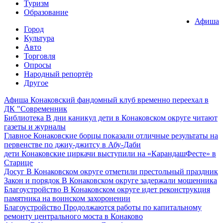
Туризм
Образование
Афиша
Город
Культура
Авто
Торговля
Опросы
Народный репортёр
Другое
Афиша
Конаковский фандомный клуб временно переехал в
ДК "Современник
Библиотека
В дни каникул дети в Конаковском округе читают
газеты и журналы
Главное
Конаковские борцы показали отличные результаты на
первенстве по джиу-джитсу в Абу-Даби
дети
Конаковские циркачи выступили на «КарандашФесте» в
Старице
Досуг
В Конаковском округе отметили престольный праздник
Закон и порядок
В Конаковском округе задержали мошенника
Благоустройство
В Конаковском округе идет реконструкция
памятника на воинском захоронении
Благоустройство
Продолжаются работы по капитальному
ремонту центрального моста в Конаково