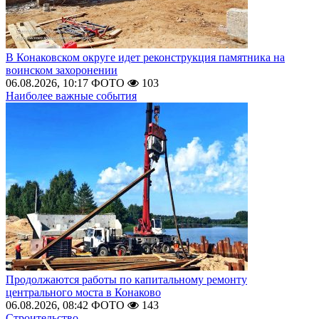
В Конаковском округе идет реконструкция памятника на
воинском захоронении
06.08.2026, 10:17
ФОТО
103
Наиболее важные события
Продолжаются работы по капитальному ремонту
центрального моста в Конаково
06.08.2026, 08:42
ФОТО
143
Строительство