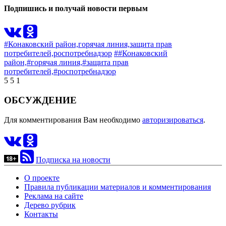
Подпишись и получай новости первым
#Конаковский район,
горячая линия,
защита прав
потребителей,
роспотребнадзор
##Конаковский
район,
#горячая линия,
#защита прав
потребителей,
#роспотребнадзор
5
5
1
ОБСУЖДЕНИЕ
Для комментирования Вам необходимо
авторизироваться
.
Подписка на новости
О проекте
Правила публикации материалов и комментирования
Реклама на сайте
Дерево рубрик
Контакты