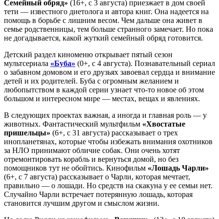
Семейный обряд»
(16+, с 3 августа) приезжает в дом своей
тети — известного диетолога и автора книг. Она надеется на
помощь в борьбе с лишним весом. Чем дальше она живет в
семье родственницы, тем больше странного замечает. Но пока
не догадывается, какой жуткий семейный обряд готовится.
Детский раздел киноменю открывает пятый сезон
мультсериала
«Буба»
(0+, с 4 августа). Познавательный сериал
о забавном домовом и его друзьях завоевал сердца и внимание
детей и их родителей. Буба с огромным желанием и
любопытством в каждой серии узнает что-то новое об этом
большом и интересном мире — местах, вещах и явлениях.
В следующих проектах важная, а иногда и главная роль — у
животных. Фантастический мультфильм
«Хвостатые
пришельцы»
(6+, с 31 августа) рассказывает о трех
инопланетянах, которые чтобы избежать внимания охотников
за НЛО принимают обличие собак. Они очень хотят
отремонтировать корабль и вернуться домой, но без
помощников тут не обойтись. Кинофильм
«Лошадь Чарли»
(6+, с 7 августа) рассказывает о Чарли, которая мечтает,
правильно — о лошади. Но средств на скакуна у ее семьи нет.
Случайно Чарли встречает потерянную лошадь, которая
становится лучшим другом и смыслом жизни.