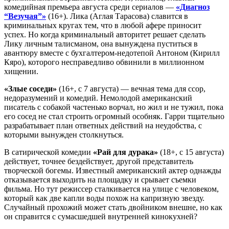
комедийная премьера августа среди сериалов —
«Диагноз
“Везучая”»
(16+). Лика (Аглая Тарасова) славится в
криминальных кругах тем, что в любой афере приносит
успех. Но когда криминальный авторитет решает сделать
Лику личным талисманом, она вынуждена пуститься в
авантюру вместе с бухгалтером-недотепой Антоном (Кирилл
Кяро), которого несправедливо обвинили в миллионном
хищении.
«Злые соседи»
(16+, с 7 августа) — вечная тема для ссор,
недоразумений и комедий. Немолодой американский
писатель с собакой частенько ворчал, но жил и не тужил, пока
его сосед не стал строить огромный особняк. Гарри тщательно
разрабатывает план ответных действий на неудобства, с
которыми вынужден столкнуться.
В сатирической комедии
«Рай для дурака»
(18+, с 15 августа)
действует, точнее бездействует, другой представитель
творческой богемы. Известный американский актер однажды
отказывается выходить на площадку и срывает съемки
фильма. Но тут режиссер сталкивается на улице с человеком,
который как две капли воды похож на капризную звезду.
Случайный прохожий может стать двойником внешне, но как
он справится с сумасшедшей внутренней кинокухней?