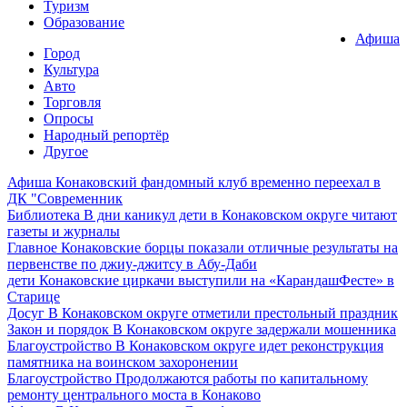
Туризм
Образование
Афиша
Город
Культура
Авто
Торговля
Опросы
Народный репортёр
Другое
Афиша
Конаковский фандомный клуб временно переехал в
ДК "Современник
Библиотека
В дни каникул дети в Конаковском округе читают
газеты и журналы
Главное
Конаковские борцы показали отличные результаты на
первенстве по джиу-джитсу в Абу-Даби
дети
Конаковские циркачи выступили на «КарандашФесте» в
Старице
Досуг
В Конаковском округе отметили престольный праздник
Закон и порядок
В Конаковском округе задержали мошенника
Благоустройство
В Конаковском округе идет реконструкция
памятника на воинском захоронении
Благоустройство
Продолжаются работы по капитальному
ремонту центрального моста в Конаково