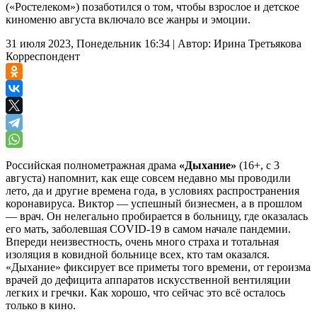
(«Ростелеком») позаботился о том, чтобы взрослое и детское
киноменю августа включало все жанры и эмоции.
31 июля 2023, Понедельник 16:34
|
Автор:
Ирина Третьякова
Корреспондент
Российская полнометражная драма
«Дыхание»
(16+, с 3
августа) напомнит, как еще совсем недавно мы проводили
лето, да и другие времена года, в условиях распространения
коронавируса. Виктор — успешный бизнесмен, а в прошлом
— врач. Он нелегально пробирается в больницу, где оказалась
его мать, заболевшая COVID-19 в самом начале пандемии.
Впереди неизвестность, очень много страха и тотальная
изоляция в ковидной больнице всех, кто там оказался.
«Дыхание» фиксирует все приметы того времени, от героизма
врачей до дефицита аппаратов искусственной вентиляции
легких и гречки. Как хорошо, что сейчас это всё осталось
только в кино.