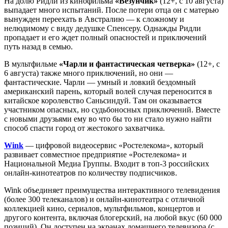
На долю Ридли из кинофильма
«Везунчик»
(12+, с 10 августа)
выпадает много испытаний. После потери отца он с матерью
вынужден переехать в Австралию — к сложному и
нелюдимому с виду дедушке Спенсеру. Однажды Ридли
пропадает и его ждет полный опасностей и приключений
путь назад в семью.
В мультфильме
«Чарли и фантастическая четверка»
(12+, с
6 августа) также много приключений, но они —
фантастические. Чарли — умный и ловкий бездомный
американский парень, который волей случая переносится в
китайское королевство Саньсиндуй. Там он оказывается
участником опасных, но судьбоносных приключений. Вместе
с новыми друзьями ему во что бы то ни стало нужно найти
способ спасти город от жестокого захватчика.
Wink
— цифровой видеосервис «Ростелекома», который
развивает совместное предприятие «Ростелекома» и
Национальной Медиа Группы. Входит в топ-3 российских
онлайн-кинотеатров по количеству подписчиков.
Wink объединяет преимущества интерактивного телевидения
(более 300 телеканалов) и онлайн-кинотеатра с отличной
коллекцией кино, сериалов, мультфильмов, концертов и
другого контента, включая блогерский, на любой вкус (60 000
позиций). Он доступен на экранах домашнего телевизора (с