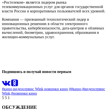
«Ростелеком» является лидером рынка
телекоммуникационных услуг для органов государственной
власти России и корпоративных пользователей всех уровней.
Компания — признанный технологический лидер в
инновационных решениях в области электронного
правительства, кибербезопасности, дата-центров и облачных
вычислений, биометрии, здравоохранения, образования и
жилищно-коммунальных услуг.
0
0
Подпишись и получай новости первым
#кино,
видеосервис Wink,
новинки кино
##кино,
#видеосервис
Wink,
#новинки кино
5
5
1
ОБСУЖДЕНИЕ