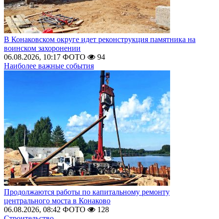
В Конаковском округе идет реконструкция памятника на
воинском захоронении
06.08.2026, 10:17
ФОТО
94
Наиболее важные события
Продолжаются работы по капитальному ремонту
центрального моста в Конаково
06.08.2026, 08:42
ФОТО
128
Строительство