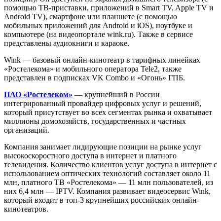
помощью ТВ-приставки, приложений в Smart TV, Apple TV и
Android TV), смартфоне или планшете (с помощью
мобильных приложений для Android и iOS), ноутбуке и
компьютере (на видеопортале wink.ru). Также в сервисе
представлены аудиокниги и караоке.
Wink — базовый онлайн-кинотеатр в тарифных линейках
«Ростелекома» и мобильного оператора Tele2, также
представлен в подписках VK Combo и «Огонь» ГПБ.
ПАО «Ростелеком»
— крупнейший в России
интегрированный провайдер цифровых услуг и решений,
который присутствует во всех сегментах рынка и охватывает
миллионы домохозяйств, государственных и частных
организаций.
Компания занимает лидирующие позиции на рынке услуг
высокоскоростного доступа в интернет и платного
телевидения. Количество клиентов услуг доступа в интернет с
использованием оптических технологий составляет около 11
млн, платного ТВ «Ростелекома» — 11 млн пользователей, из
них 6,4 млн — IPTV. Компания развивает видеосервис Wink,
который входит в топ-3 крупнейших российских онлайн-
кинотеатров.