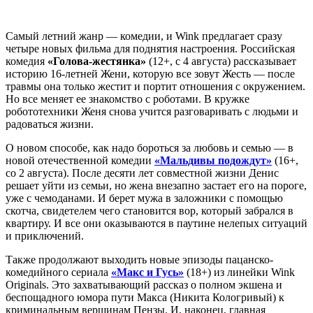
Самый летний жанр — комедии, и Wink предлагает сразу
четыре новых фильма для поднятия настроения. Российская
комедия
«Голова-жестянка»
(12+, с 4 августа) рассказывает
историю 16-летней Жени, которую все зовут Жесть — после
травмы она только жестит и портит отношения с окружением.
Но все меняет ее знакомство с роботами. В кружке
робототехники Женя снова учится разговаривать с людьми и
радоваться жизни.
О новом способе, как надо бороться за любовь и семью — в
новой отечественной комедии
«Мальдивы подождут»
(16+,
со 2 августа). После десяти лет совместной жизни Денис
решает уйти из семьи, но жена внезапно застает его на пороге,
уже с чемоданами. И берет мужа в заложники с помощью
скотча, свидетелем чего становится вор, который забрался в
квартиру. И все они оказываются в паутине нелепых ситуаций
и приключений.
Также продолжают выходить новые эпизоды пацанско-
комедийного сериала
«Макс и Гусь»
(18+) из линейки Wink
Originals. Это захватывающий рассказ о полном экшена и
беспощадного юмора пути Макса (Никита Кологривый) к
криминальным вершинам Пензы. И, наконец, главная