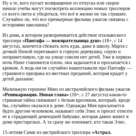
Ну а те, кого пугает возвращение из отпуска или скорое
начало учебы могут посмотреть коллекцию новых триллеров
со всего света и убедиться, что всё в жизни не так страшно.
Случайно ли, что все премьерные фильмы ужасов связаны с
историями школьниц?
Из дома, в котором разворачивается действие итальянского
триллера
«Пантафа — пожирательница душ»
(18+, с 14
августа), захочется сбежать хоть куда, даже в школу. Марта с
дочкой Ниной переезжают в горную деревушку, серую и
неприветливую, где на улице совсем нет детей. Уже в первую
ночь Нине становится плохо, она задыхается и просыпается с
криком. А ведь им не случайно нашептывали про Пантафу —
страшного призрака из местных преданий, которая крадет у
детей дыхание.
Маленькую героиню Мию из австралийского фильма ужасов
«Реинкарнация. Новая глава»
(18+, с 27 августа) какая-то
страшная тайна связывает с белым кроликом, который, вроде
бы, случайно оказался в доме. Однажды Мия просыпается
будто другим человеком, называет себя Элис и просит отвезти
ее к страдающей деменцией бабушке, которая давно живет в
доме престарелых. А та сразу же понимает, кто такая Элис.
15-летняя Сими из австрийского триллера
«Астрал.