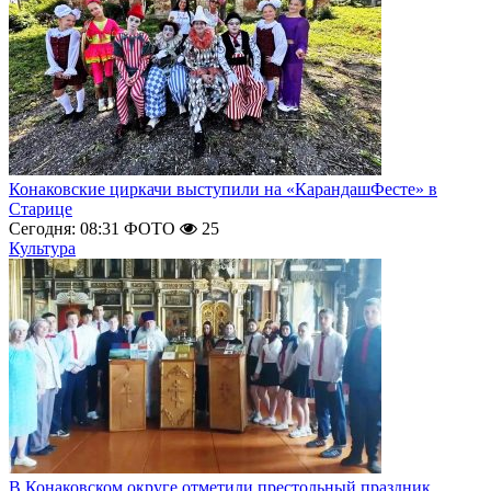
Конаковские циркачи выступили на «КарандашФесте» в
Старице
Сегодня: 08:31
ФОТО
25
Культура
В Конаковском округе отметили престольный праздник