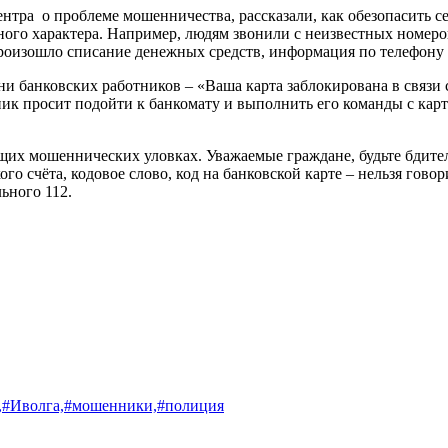
ентра
о проблеме мошенничества, рассказали, как обезопасить с
го характера. Например, людям звонили с неизвестных номеров 
произошло списание денежных средств, информация по телефону 
и банковских работников – «Ваша карта заблокирована в связи 
к просит подойти к банкомату и выполнить его команды с карт
их мошеннических уловках. Уважаемые граждане, будьте бдите
ого счёта, кодовое слово, код на банковской карте – нельзя го
льного 112.
,
#Иволга,
#мошенники,
#полиция