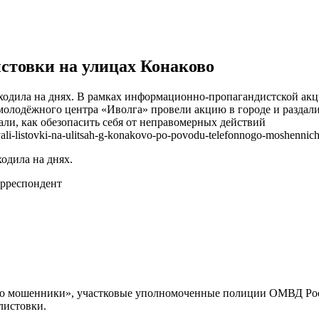
стовки на улицах Конаково
ходила на днях. В рамках информационно-пропагандистской а
лодёжного центра «Иволга» провели акцию в городе и раздали
али, как обезопасить себя от неправомерных действий
avali-listovki-na-ulitsah-g-konakovo-po-povodu-telefonnogo-moshennich
одила на днях.
рреспондент
о мошенники», участковые уполномоченные полиции ОМВД Рос
листовки.