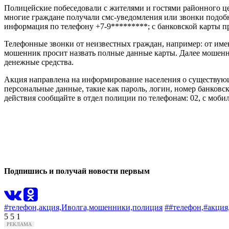
Полицейские побеседовали с жителями и гостями районного ц
многие граждане получали смс-уведомления или звонки подобно
информация по телефону +7-9*********; с банковской карты 
Телефонные звонки от неизвестных граждан, например: от имен
мошенник просит назвать полные данные карты. Далее мошенни
денежные средства.
Акция направлена на информирование населения о существующ
персональные данные, такие как пароль, логин, номер банковск
действия сообщайте в отдел полиции по телефонам: 02, с моби
1
0
Подпишись и получай новости первым
#телефон,
акция,
Иволга,
мошенники,
полиция
##телефон,
#акция
5
5
1