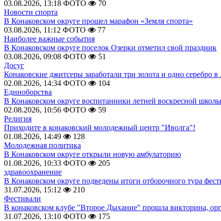
03.08.2026, 13:18
ФОТО
70
Новости спорта
В Конаковском округе прошел марафон «Земля спорта»
03.08.2026, 11:12
ФОТО
77
Наиболее важные события
В Конаковском округе поселок Озерки отметил свой праздник
03.08.2026, 09:08
ФОТО
51
Досуг
Конаковские джитсеры заработали три золота и одно серебро в
02.08.2026, 14:34
ФОТО
104
Единоборства
В Конаковском округе воспитанники летней воскресной школы
02.08.2026, 10:56
ФОТО
59
Религия
Приходите в конаковский молодежный центр "Иволга"!
01.08.2026, 14:49
128
Молодежная политика
В Конаковском округе открыли новую амбулаторию
01.08.2026, 10:33
ФОТО
205
здравоохранение
В Конаковском округе подведены итоги отборочного тура фест
31.07.2026, 15:12
210
Фестивали
В конаковском клубе "Второе Дыхание" прошла викторина, ор
31.07.2026, 13:10
ФОТО
175