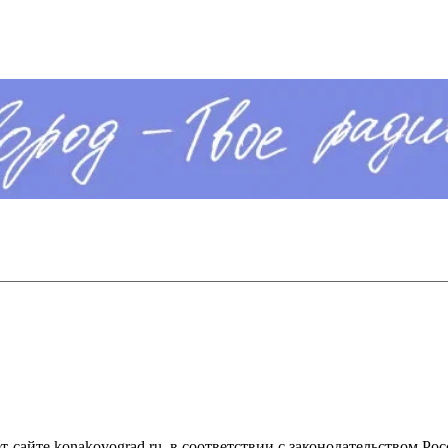
сайте konakovograd.ru, в соответствии с законодательством Ро