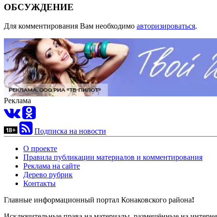
ОБСУЖДЕНИЕ
Для комментирования Вам необходимо
авторизироваться
.
Реклама
Подписка на новости
О проекте
Правила публикации материалов и комментирования
Реклама на сайте
Дерево рубрик
Контакты
Главные информационный портал Конаковского района
!
Исключительные права на материалы, размещённые на интернет-