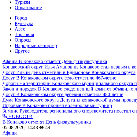
Туризм
Образование
Город
Культура
Авто
Торговля
Опросы
Народный репортёр
Другое
Афиша
В Конаково отметят День физкультурника
Конаковский округ
Илья Аманов из Конаково стал первым в ко
Досуг
Ильин день отметили в Едимонове Конаковского округа
Досуг
В Конаковском округе село отметило 467-летие
Дороги
На территории Конаковского муниципального округа 
Закон и порядок
В Конаково следственный комитет объявил о 
Досуг
В Конаковском округе деревня отметила 480-летие
Дума Конаковского округа
Депутаты конаковской думы провед
Игровые
В Конаково прошел волейбольный турнир
Зимние
Руководитель регионального спорткомитета посетил с
НОВОСТИ
В Конаково отметят День физкультурника
05.08.2026, 14:48
49
Афиша