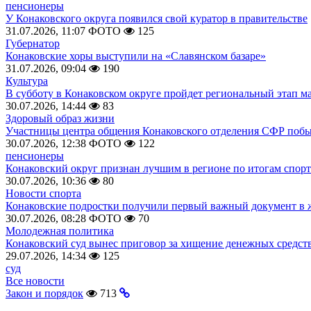
пенсионеры
У Конаковского округа появился свой куратор в правительстве
31.07.2026, 11:07
ФОТО
125
Губернатор
Конаковские хоры выступили на «Славянском базаре»
31.07.2026, 09:04
190
Культура
В субботу в Конаковском округе пройдет региональный этап м
30.07.2026, 14:44
83
Здоровый образ жизни
Участницы центра общения Конаковского отделения СФР побыв
30.07.2026, 12:38
ФОТО
122
пенсионеры
Конаковский округ признан лучшим в регионе по итогам спорт
30.07.2026, 10:36
80
Новости спорта
Конаковские подростки получили первый важный документ в 
30.07.2026, 08:28
ФОТО
70
Молодежная политика
Конаковский суд вынес приговор за хищение денежных средств
29.07.2026, 14:34
125
суд
Все новости
Закон и порядок
713