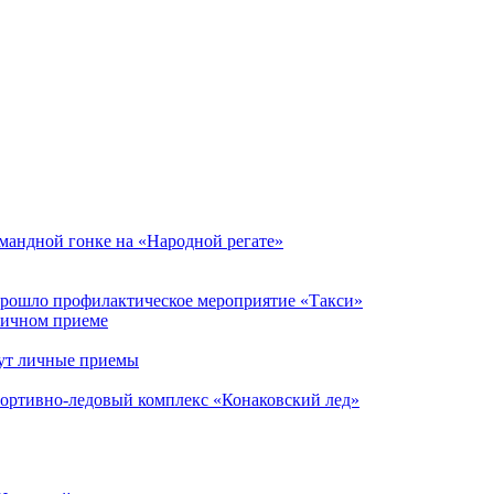
мандной гонке на «Народной регате»
прошло профилактическое мероприятие «Такси»
личном приеме
ут личные приемы
портивно-ледовый комплекс «Конаковский лед»