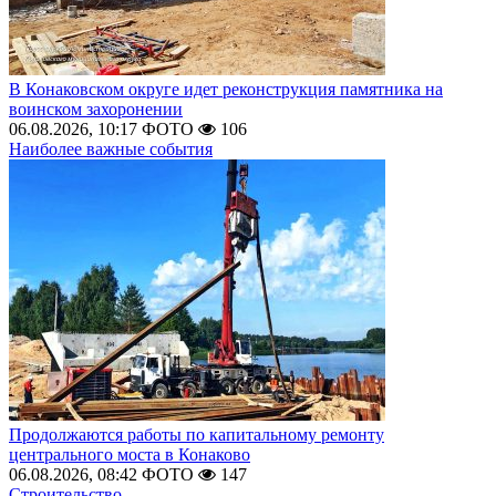
В Конаковском округе идет реконструкция памятника на
воинском захоронении
06.08.2026, 10:17
ФОТО
106
Наиболее важные события
Продолжаются работы по капитальному ремонту
центрального моста в Конаково
06.08.2026, 08:42
ФОТО
147
Строительство