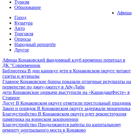
Туризм
Образование
Афиша
Город
Культура
Авто
Торговля
Опросы
Народный репортёр
Другое
Афиша
Конаковский фандомный клуб временно переехал в
ДК "Современник
Библиотека
В дни каникул дети в Конаковском округе читают
газеты и журналы
Главное
Конаковские борцы показали отличные результаты на
первенстве по джиу-джитсу в Абу-Даби
дети
Конаковские циркачи выступили на «КарандашФесте» в
Старице
Досуг
В Конаковском округе отметили престольный праздник
Закон и порядок
В Конаковском округе задержали мошенника
Благоустройство
В Конаковском округе идет реконструкция
памятника на воинском захоронении
Благоустройство
Продолжаются работы по капитальному
ремонту центрального моста в Конаково