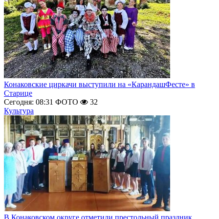
Конаковские циркачи выступили на «КарандашФесте» в
Старице
Сегодня: 08:31
ФОТО
32
Культура
В Конаковском округе отметили престольный праздник