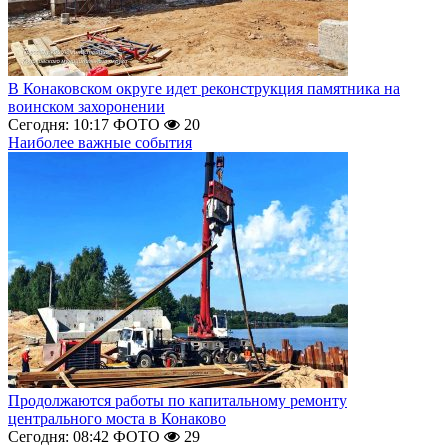
В Конаковском округе идет реконструкция памятника на
воинском захоронении
Сегодня: 10:17
ФОТО
20
Наиболее важные события
Продолжаются работы по капитальному ремонту
центрального моста в Конаково
Сегодня: 08:42
ФОТО
29