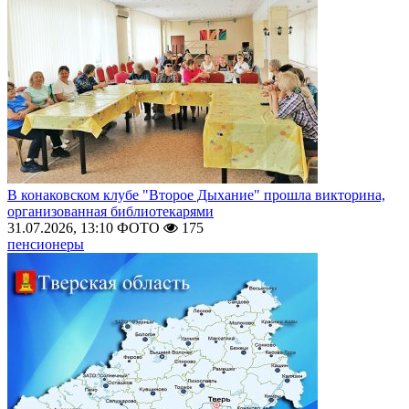
В конаковском клубе "Второе Дыхание" прошла викторина,
организованная библиотекарями
31.07.2026, 13:10
ФОТО
175
пенсионеры