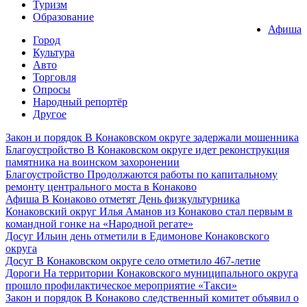
Туризм
Образование
Афиша
Город
Культура
Авто
Торговля
Опросы
Народный репортёр
Другое
Закон и порядок
В Конаковском округе задержали мошенника
Благоустройство
В Конаковском округе идет реконструкция
памятника на воинском захоронении
Благоустройство
Продолжаются работы по капитальному
ремонту центрального моста в Конаково
Афиша
В Конаково отметят День физкультурника
Конаковский округ
Илья Аманов из Конаково стал первым в
командной гонке на «Народной регате»
Досуг
Ильин день отметили в Едимонове Конаковского
округа
Досуг
В Конаковском округе село отметило 467-летие
Дороги
На территории Конаковского муниципального округа
прошло профилактическое мероприятие «Такси»
Закон и порядок
В Конаково следственный комитет объявил о