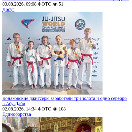
03.08.2026, 09:08
ФОТО
51
Досуг
Конаковские джитсеры заработали три золота и одно серебро
в Абу-Даби
02.08.2026, 14:34
ФОТО
108
Единоборства