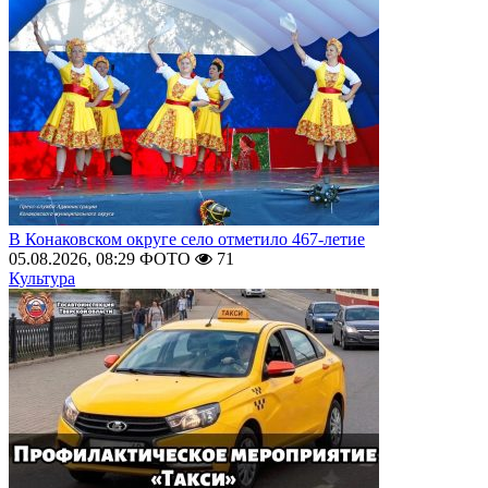
В Конаковском округе село отметило 467-летие
05.08.2026, 08:29
ФОТО
71
Культура