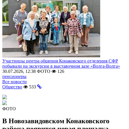
Участницы центра общения Конаковского отделения СФР
побывали на экскурсии в выставочном зале «Волга-Волга»
30.07.2026, 12:38
ФОТО
126
пенсионеры
Все новости
Общество
533
ФОТО
В Новозавидовском Конаковского
района появится новая площадка