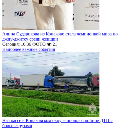
Алина Сударикова из Конаково стала чемпионкой мира по
джиу-джитсу среди женщин
Сегодня: 10:36
ФОТО
21
Наиболее важные события
На трассе в Конаковском округе прошло тройное ДТП с
большегрузами