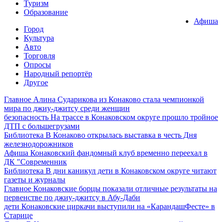
Туризм
Образование
Афиша
Город
Культура
Авто
Торговля
Опросы
Народный репортёр
Другое
Главное
Алина Сударикова из Конаково стала чемпионкой
мира по джиу-джитсу среди женщин
безопасность
На трассе в Конаковском округе прошло тройное
ДТП с большегрузами
Библиотека
В Конаково открылась выставка в честь Дня
железнодорожников
Афиша
Конаковский фандомный клуб временно переехал в
ДК "Современник
Библиотека
В дни каникул дети в Конаковском округе читают
газеты и журналы
Главное
Конаковские борцы показали отличные результаты на
первенстве по джиу-джитсу в Абу-Даби
дети
Конаковские циркачи выступили на «КарандашФесте» в
Старице