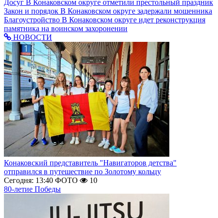
Досуг
В Конаковском округе отметили престольный праздник
Закон и порядок
В Конаковском округе задержали мошенника
Благоустройство
В Конаковском округе идет реконструкция
памятника на воинском захоронении
НОВОСТИ
Конаковский представитель "Навигаторов детства"
отправился в путешествие по Золотому кольцу
Сегодня: 13:40
ФОТО
10
80-летие Победы