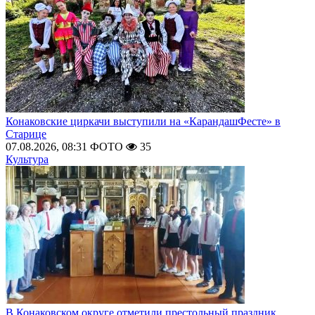
Конаковские циркачи выступили на «КарандашФесте» в
Старице
07.08.2026, 08:31
ФОТО
35
Культура
В Конаковском округе отметили престольный праздник