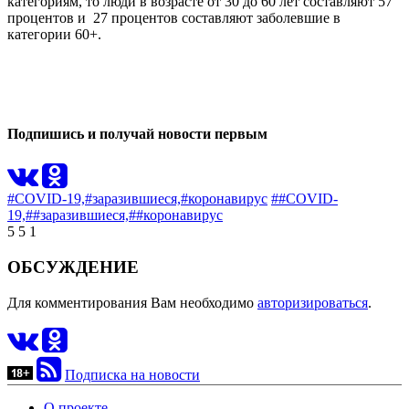
категориям, то люди в возрасте от 30 до 60 лет составляют 57
процентов и 27 процентов составляют заболевшие в
категории 60+.
0
1
Подпишись и получай новости первым
#COVID-19,
#заразившиеся,
#коронавирус
##COVID-
19,
##заразившиеся,
##коронавирус
5
5
1
ОБСУЖДЕНИЕ
Для комментирования Вам необходимо
авторизироваться
.
Подписка на новости
О проекте