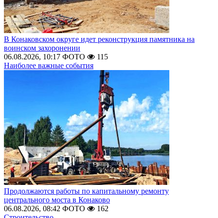
В Конаковском округе идет реконструкция памятника на
воинском захоронении
06.08.2026, 10:17
ФОТО
115
Наиболее важные события
Продолжаются работы по капитальному ремонту
центрального моста в Конаково
06.08.2026, 08:42
ФОТО
162
Строительство