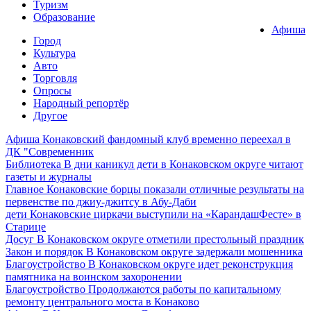
Туризм
Образование
Афиша
Город
Культура
Авто
Торговля
Опросы
Народный репортёр
Другое
Афиша
Конаковский фандомный клуб временно переехал в
ДК "Современник
Библиотека
В дни каникул дети в Конаковском округе читают
газеты и журналы
Главное
Конаковские борцы показали отличные результаты на
первенстве по джиу-джитсу в Абу-Даби
дети
Конаковские циркачи выступили на «КарандашФесте» в
Старице
Досуг
В Конаковском округе отметили престольный праздник
Закон и порядок
В Конаковском округе задержали мошенника
Благоустройство
В Конаковском округе идет реконструкция
памятника на воинском захоронении
Благоустройство
Продолжаются работы по капитальному
ремонту центрального моста в Конаково