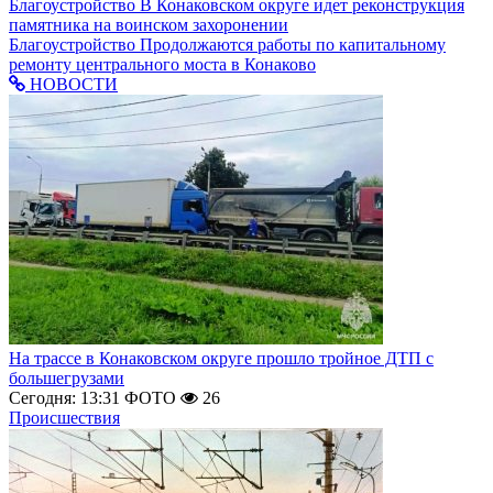
Благоустройство
В Конаковском округе идет реконструкция
памятника на воинском захоронении
Благоустройство
Продолжаются работы по капитальному
ремонту центрального моста в Конаково
НОВОСТИ
На трассе в Конаковском округе прошло тройное ДТП с
большегрузами
Сегодня: 13:31
ФОТО
26
Происшествия