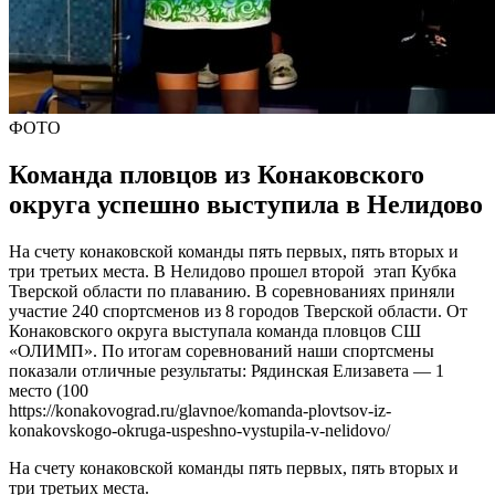
ФОТО
Команда пловцов из Конаковского
округа успешно выступила в Нелидово
На счету конаковской команды пять первых, пять вторых и
три третьих места. В Нелидово прошел второй этап Кубка
Тверской области по плаванию. В соревнованиях приняли
участие 240 спортсменов из 8 городов Тверской области. От
Конаковского округа выступала команда пловцов СШ
«ОЛИМП». По итогам соревнований наши спортсмены
показали отличные результаты: Рядинская Елизавета — 1
место (100
https://konakovograd.ru/glavnoe/komanda-plovtsov-iz-
konakovskogo-okruga-uspeshno-vystupila-v-nelidovo/
На счету конаковской команды пять первых, пять вторых и
три третьих места.