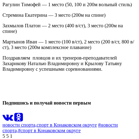
Рагулин Тимофей — 1 место (50, 100 и 200м вольный стиль)
Стремина Екатерина — 3 место (200м на спине)
Захмылов Платон — 2 место (400 в/ст), 3 место (200м на
спине)
Мартынов Иван — 1 место (100 в/ст), 2 место (200 в/ст, 800 в/
ст), 3 место (200м комплексное плавание)
Поздравляем пловцов и их тренеров-преподавателей
Захарикову Наталью Владимировну и Крылову Татьяну
Владимировну с успешными соревнованиями.
1
0
Подпишись и получай новости первым
новости спорта,
спорт в Конаковском округе
#новости
спорта,
#спорт в Конаковском округе
5
5
1