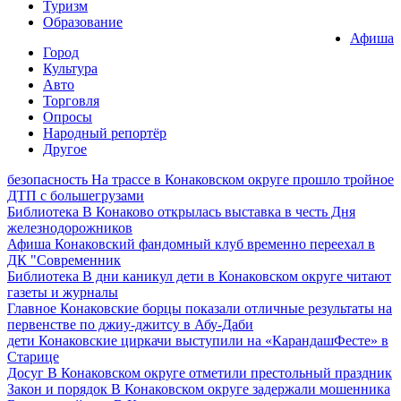
Туризм
Образование
Афиша
Город
Культура
Авто
Торговля
Опросы
Народный репортёр
Другое
безопасность
На трассе в Конаковском округе прошло тройное
ДТП с большегрузами
Библиотека
В Конаково открылась выставка в честь Дня
железнодорожников
Афиша
Конаковский фандомный клуб временно переехал в
ДК "Современник
Библиотека
В дни каникул дети в Конаковском округе читают
газеты и журналы
Главное
Конаковские борцы показали отличные результаты на
первенстве по джиу-джитсу в Абу-Даби
дети
Конаковские циркачи выступили на «КарандашФесте» в
Старице
Досуг
В Конаковском округе отметили престольный праздник
Закон и порядок
В Конаковском округе задержали мошенника