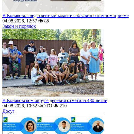
В Конаково следственный комитет объявил о личном приеме
04.08.2026, 12:57
85
Закон и порядок
В Конаковском округе деревня отметила 480-летие
04.08.2026, 10:52
ФОТО
210
Досуг