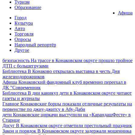
Туризм
Образование
Афиша
Город
Культура
Авто
Торговля
Опросы
Народный репортёр
Другое
безопасность
На трассе в Конаковском округе прошло тройное
ДТП с большегрузами
Библиотека
В Конаково открылась выставка в честь Дня
железнодорожников
Афиша
Конаковский фандомный клуб временно переехал в
ДК "Современник
Библиотека
В дни каникул дети в Конаковском округе читают
газеты и журналы
Главное
Конаковские борцы показали отличные результаты на
первенстве по джиу-джитсу в Абу-Даби
дети
Конаковские циркачи выступили на «КарандашФесте» в
Старице
Досуг
В Конаковском округе отметили престольный праздник
Закон и порядок
В Конаковском округе задержали мошенника