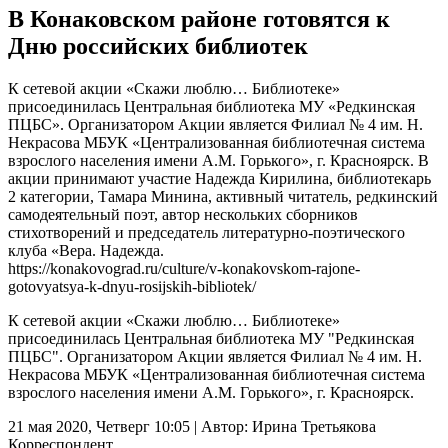
В Конаковском районе готовятся к
Дню российских библиотек
К сетевой акции «Скажи люблю… Библиотеке»
присоединилась Центральная библиотека МУ «Редкинская
ПЦБС». Организатором Акции является Филиал № 4 им. Н.
Некрасова МБУК «Централизованная библиотечная система
взрослого населения имени А.М. Горького», г. Красноярск. В
акции принимают участие Надежда Кирилина, библиотекарь
2 категории, Тамара Минина, активный читатель, редкинский
самодеятельный поэт, автор нескольких сборников
стихотворений и председатель литературно-поэтического
клуба «Вера. Надежда.
https://konakovograd.ru/culture/v-konakovskom-rajone-
gotovyatsya-k-dnyu-rosijskih-bibliotek/
К сетевой акции «Скажи люблю… Библиотеке»
присоединилась Центральная библиотека МУ "Редкинская
ПЦБС". Организатором Акции является Филиал № 4 им. Н.
Некрасова МБУК «Централизованная библиотечная система
взрослого населения имени А.М. Горького», г. Красноярск.
21 мая 2020, Четверг 10:05
|
Автор:
Ирина Третьякова
Корреспондент