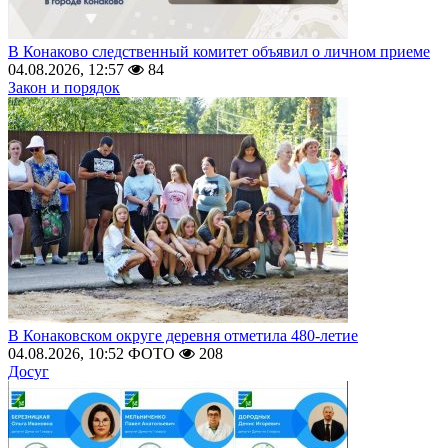
В Конаково следственный комитет объявил о личном приеме
04.08.2026, 12:57
84
Закон и порядок
В Конаковском округе деревня отметила 480-летие
04.08.2026, 10:52
ФОТО
208
Досуг