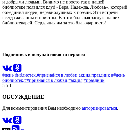
и добрыми людьми. Видимо не просто так в нашей
библиотеке появился клуб «Вера, Надежда, Любовь», который
объединил людей, неравнодушных к поэзии. Эти встречи
всегда желанны и приятны. В этом большая заслуга наших
библиотекарей. Сердечная им за это благодарность!
0
0
Подпишись и получай новости первым
#день библиотек,
#признайся в любви,
акция,
праздник
##день
библиотек,
##признайся в любви,
#акция,
#праздник
5
5
1
ОБСУЖДЕНИЕ
Для комментирования Вам необходимо
авторизироваться
.