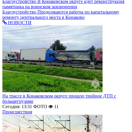
Благоустройство
В Конаковском округе идет реконструкция
памятника на воинском захоронении
Благоустройство
Продолжаются работы по капитальному
ремонту центрального моста в Конаково
НОВОСТИ
На трассе в Конаковском округе прошло тройное ДТП с
большегрузами
Сегодня: 13:31
ФОТО
11
Происшествия