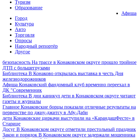
Туризм
Образование
Афиша
Город
Культура
Авто
Торговля
Опросы
Народный репортёр
Другое
безопасность
На трассе в Конаковском округе прошло тройное
ДТП с большегрузами
Библиотека
В Конаково открылась выставка в честь Дня
железнодорожников
Афиша
Конаковский фандомный клуб временно переехал в
ДК "Современник
Библиотека
В дни каникул дети в Конаковском округе читают
газеты и журналы
Главное
Конаковские борцы показали отличные результаты на
первенстве по джиу-джитсу в Абу-Даби
дети
Конаковские циркачи выступили на «КарандашФесте» в
Старице
Досуг
В Конаковском округе отметили престольный праздник
Закон и порядок
В Конаковском округе задержали мошенника