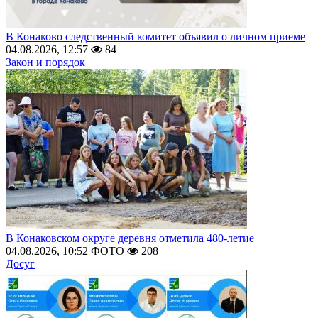
В Конаково следственный комитет объявил о личном приеме
04.08.2026, 12:57
84
Закон и порядок
В Конаковском округе деревня отметила 480-летие
04.08.2026, 10:52
ФОТО
208
Досуг