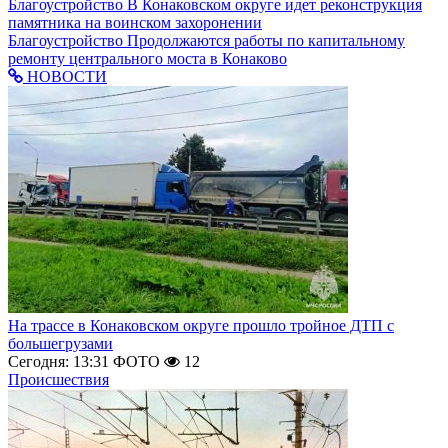
Благоустройство
В Конаковском округе идет реконструкция
памятника на воинском захоронении
Благоустройство
Продолжаются работы по капитальному
ремонту центрального моста в Конаково
НОВОСТИ
На трассе в Конаковском округе прошло тройное ДТП с
большегрузами
Сегодня: 13:31
ФОТО
12
Происшествия