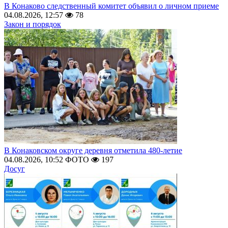
В Конаково следственный комитет объявил о личном приеме
04.08.2026, 12:57
78
Закон и порядок
В Конаковском округе деревня отметила 480-летие
04.08.2026, 10:52
ФОТО
197
Досуг