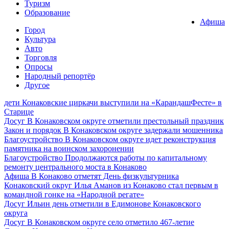
Туризм
Образование
Афиша
Город
Культура
Авто
Торговля
Опросы
Народный репортёр
Другое
дети
Конаковские циркачи выступили на «КарандашФесте» в
Старице
Досуг
В Конаковском округе отметили престольный праздник
Закон и порядок
В Конаковском округе задержали мошенника
Благоустройство
В Конаковском округе идет реконструкция
памятника на воинском захоронении
Благоустройство
Продолжаются работы по капитальному
ремонту центрального моста в Конаково
Афиша
В Конаково отметят День физкультурника
Конаковский округ
Илья Аманов из Конаково стал первым в
командной гонке на «Народной регате»
Досуг
Ильин день отметили в Едимонове Конаковского
округа
Досуг
В Конаковском округе село отметило 467-летие