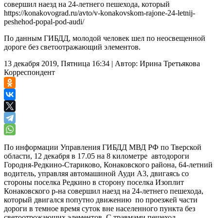
совершил наезд на 24-летнего пешехода, который
https://konakovograd.ru/avto/v-konakovskom-rajone-24-letnij-
peshehod-popal-pod-audi/
По данным ГИБДД, молодой человек шел по неосвещенной
дороге без светоотражающий элементов.
13 декабря 2019, Пятница 16:34
|
Автор:
Ирина Третьякова
Корреспондент
По информации Управления ГИБДД МВД РФ по Тверской
области, 12 декабря в 17.05 на 8 километре автодороги
Городня-Редкино-Стариково, Конаковского района, 64-летний
водитель, управляя автомашиной Ауди А3, двигаясь со
стороны поселка Редкино в сторону поселка Изоплит
Конаковского р-на совершил наезд на 24-летнего пешехода,
который двигался попутно движению по проезжей части
дороги в темное время суток вне населенного пункта без
светоотрожающих элементов. С травмами пешеход