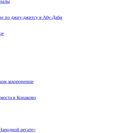
рналы
ве по джиу-джитсу в Абу-Даби
це
ком захоронении
моста в Конаково
Народной регате»