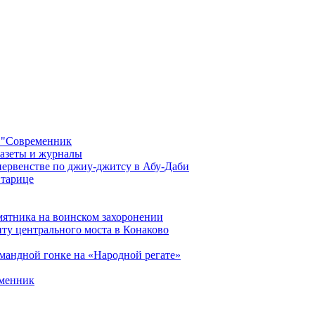
 "Современник
газеты и журналы
первенстве по джиу-джитсу в Абу-Даби
Старице
мятника на воинском захоронении
ту центрального моста в Конаково
мандной гонке на «Народной регате»
еменник