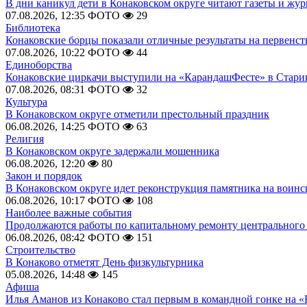
В дни каникул дети в Конаковском округе читают газеты и жу
07.08.2026, 12:35
ФОТО
29
Библиотека
Конаковские борцы показали отличные результаты на первенст
07.08.2026, 10:22
ФОТО
44
Единоборства
Конаковские циркачи выступили на «КарандашФесте» в Стари
07.08.2026, 08:31
ФОТО
32
Культура
В Конаковском округе отметили престольный праздник
06.08.2026, 14:25
ФОТО
63
Религия
В Конаковском округе задержали мошенника
06.08.2026, 12:20
80
Закон и порядок
В Конаковском округе идет реконструкция памятника на воинс
06.08.2026, 10:17
ФОТО
108
Наиболее важные события
Продолжаются работы по капитальному ремонту центрального 
06.08.2026, 08:42
ФОТО
151
Строительство
В Конаково отметят День физкультурника
05.08.2026, 14:48
145
Афиша
Илья Аманов из Конаково стал первым в командной гонке на «