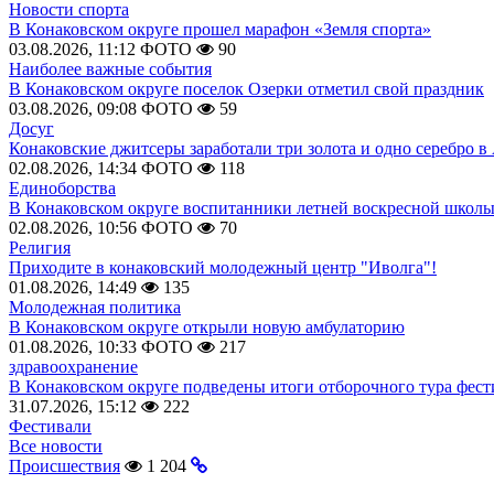
Новости спорта
В Конаковском округе прошел марафон «Земля спорта»
03.08.2026, 11:12
ФОТО
90
Наиболее важные события
В Конаковском округе поселок Озерки отметил свой праздник
03.08.2026, 09:08
ФОТО
59
Досуг
Конаковские джитсеры заработали три золота и одно серебро в
02.08.2026, 14:34
ФОТО
118
Единоборства
В Конаковском округе воспитанники летней воскресной школы
02.08.2026, 10:56
ФОТО
70
Религия
Приходите в конаковский молодежный центр "Иволга"!
01.08.2026, 14:49
135
Молодежная политика
В Конаковском округе открыли новую амбулаторию
01.08.2026, 10:33
ФОТО
217
здравоохранение
В Конаковском округе подведены итоги отборочного тура фест
31.07.2026, 15:12
222
Фестивали
Все новости
Происшествия
1 204