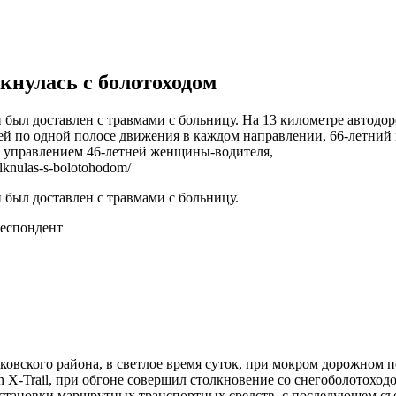
кнулась с болотоходом
н был доставлен с травмами с больницу. На 13 километре автод
 по одной полосе движения в каждом направлении, 66-летний во
 управлением 46-летней женщины-водителя,
lknulas-s-bolotohodom/
 был доставлен с травмами с больницу.
еспондент
ковского района, в светлое время суток, при мокром дорожном
an X-Trail, при обгоне совершил столкновение со снегоболото
остановки маршрутных транспортных средств, с последующем съез