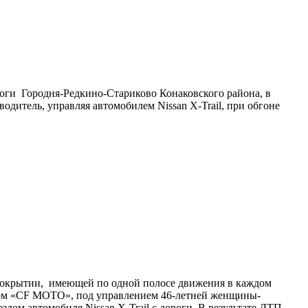
ороги Городня-Редкино-Стариково Конаковского района, в
дитель, управляя автомобилем Nissan X-Trail, при обгоне
 покрытии, имеющей по одной полосе движения в каждом
ходом «CF MOTO», под управлением 46-летней женщины-
дом автомобиля Nissan X-Trail с дороги. В результате ДТП