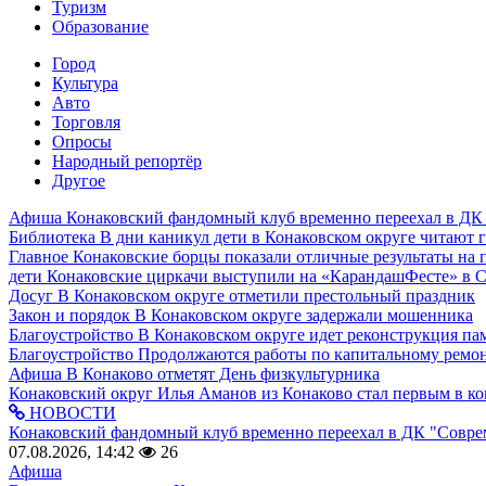
Туризм
Образование
Город
Культура
Авто
Торговля
Опросы
Народный репортёр
Другое
Афиша
Конаковский фандомный клуб временно переехал в ДК
Библиотека
В дни каникул дети в Конаковском округе читают 
Главное
Конаковские борцы показали отличные результаты на 
дети
Конаковские циркачи выступили на «КарандашФесте» в 
Досуг
В Конаковском округе отметили престольный праздник
Закон и порядок
В Конаковском округе задержали мошенника
Благоустройство
В Конаковском округе идет реконструкция па
Благоустройство
Продолжаются работы по капитальному ремон
Афиша
В Конаково отметят День физкультурника
Конаковский округ
Илья Аманов из Конаково стал первым в ко
НОВОСТИ
Конаковский фандомный клуб временно переехал в ДК "Совр
07.08.2026, 14:42
26
Афиша