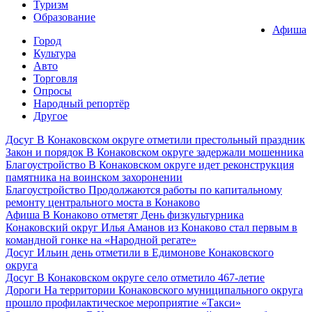
Туризм
Образование
Афиша
Город
Культура
Авто
Торговля
Опросы
Народный репортёр
Другое
Досуг
В Конаковском округе отметили престольный праздник
Закон и порядок
В Конаковском округе задержали мошенника
Благоустройство
В Конаковском округе идет реконструкция
памятника на воинском захоронении
Благоустройство
Продолжаются работы по капитальному
ремонту центрального моста в Конаково
Афиша
В Конаково отметят День физкультурника
Конаковский округ
Илья Аманов из Конаково стал первым в
командной гонке на «Народной регате»
Досуг
Ильин день отметили в Едимонове Конаковского
округа
Досуг
В Конаковском округе село отметило 467-летие
Дороги
На территории Конаковского муниципального округа
прошло профилактическое мероприятие «Такси»