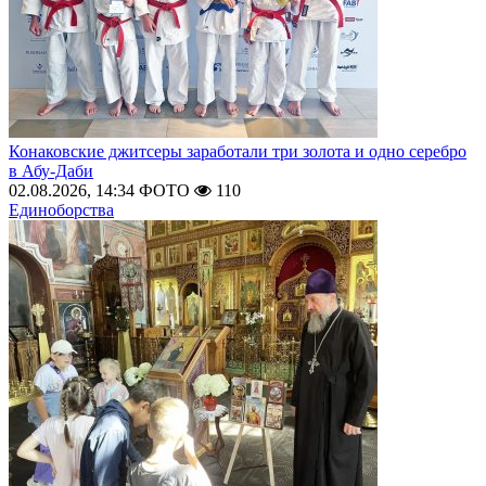
Конаковские джитсеры заработали три золота и одно серебро
в Абу-Даби
02.08.2026, 14:34
ФОТО
110
Единоборства