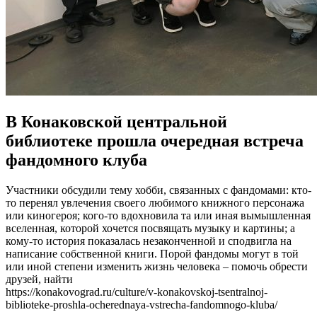
В Конаковской центральной
библиотеке прошла очередная встреча
фандомного клуба
Участники обсудили тему хобби, связанных с фандомами: кто-
то перенял увлечения своего любимого книжного персонажа
или киногероя; кого-то вдохновила та или иная вымышленная
вселенная, которой хочется посвящать музыку и картины; а
кому-то история показалась незаконченной и сподвигла на
написание собственной книги. Порой фандомы могут в той
или иной степени изменить жизнь человека – помочь обрести
друзей, найти
https://konakovograd.ru/culture/v-konakovskoj-tsentralnoj-
biblioteke-proshla-ocherednaya-vstrecha-fandomnogo-kluba/