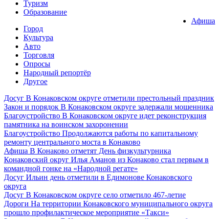
Туризм
Образование
Афиша
Город
Культура
Авто
Торговля
Опросы
Народный репортёр
Другое
Досуг
В Конаковском округе отметили престольный праздник
Закон и порядок
В Конаковском округе задержали мошенника
Благоустройство
В Конаковском округе идет реконструкция
памятника на воинском захоронении
Благоустройство
Продолжаются работы по капитальному
ремонту центрального моста в Конаково
Афиша
В Конаково отметят День физкультурника
Конаковский округ
Илья Аманов из Конаково стал первым в
командной гонке на «Народной регате»
Досуг
Ильин день отметили в Едимонове Конаковского
округа
Досуг
В Конаковском округе село отметило 467-летие
Дороги
На территории Конаковского муниципального округа
прошло профилактическое мероприятие «Такси»