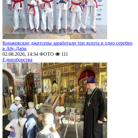
Конаковские джитсеры заработали три золота и одно серебро
в Абу-Даби
02.08.2026, 14:34
ФОТО
111
Единоборства