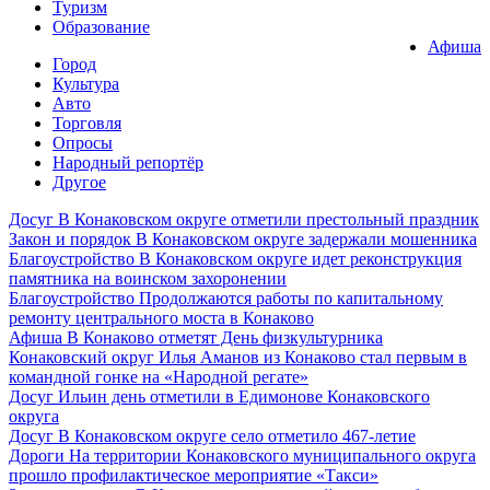
Туризм
Образование
Афиша
Город
Культура
Авто
Торговля
Опросы
Народный репортёр
Другое
Досуг
В Конаковском округе отметили престольный праздник
Закон и порядок
В Конаковском округе задержали мошенника
Благоустройство
В Конаковском округе идет реконструкция
памятника на воинском захоронении
Благоустройство
Продолжаются работы по капитальному
ремонту центрального моста в Конаково
Афиша
В Конаково отметят День физкультурника
Конаковский округ
Илья Аманов из Конаково стал первым в
командной гонке на «Народной регате»
Досуг
Ильин день отметили в Едимонове Конаковского
округа
Досуг
В Конаковском округе село отметило 467-летие
Дороги
На территории Конаковского муниципального округа
прошло профилактическое мероприятие «Такси»