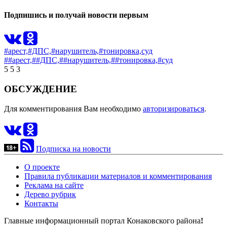
Подпишись и получай новости первым
#арест,
#ДПС,
#нарушитель,
#тонировка,
суд
##арест,
##ДПС,
##нарушитель,
##тонировка,
#суд
5
5
3
ОБСУЖДЕНИЕ
Для комментирования Вам необходимо
авторизироваться
.
Подписка на новости
О проекте
Правила публикации материалов и комментирования
Реклама на сайте
Дерево рубрик
Контакты
Главные информационный портал Конаковского района
!