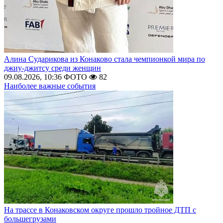
Алина Сударикова из Конаково стала чемпионкой мира по
джиу-джитсу среди женщин
09.08.2026, 10:36
ФОТО
82
Наиболее важные события
На трассе в Конаковском округе прошло тройное ДТП с
большегрузами