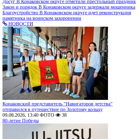
Досуг
В Конаковском округе отметили престольный праздник
Закон и порядок
В Конаковском округе задержали мошенника
Благоустройство
В Конаковском округе идет реконструкция
памятника на воинском захоронении
НОВОСТИ
Конаковский представитель "Навигаторов детства"
отправился в путешествие по Золотому кольцу
09.08.2026, 13:40
ФОТО
38
80-летие Победы