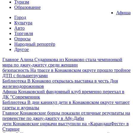
Туризм
Образование
Афиша
Город
Культура
Авто
Торговля
Опросы
Народный репортёр
Другое
Главное
Алина Сударикова из Конаково стала чемпионкой
мира по джиу-джитсу среди женщин
безопасность
На трассе в Конаковском округе прошло тройное
ДТП с большегрузами
Библиотека
В Конаково открылась выставка в честь Дня
железнодорожников
Афиша
Конаковский фандомный клуб временно переехал в
ДК "Современник
Библиотека
В дни каникул дети в Конаковском округе читают
газеты и журналы
Главное
Конаковские борцы показали отличные результаты на
первенстве по джиу-джитсу в Абу-Даби
дети
Конаковские циркачи выступили на «КарандашФесте» в
Старице