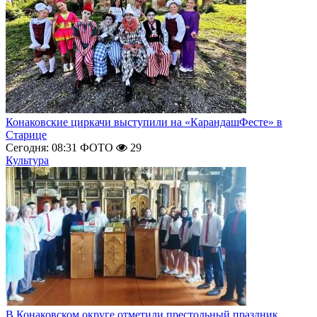
Конаковские циркачи выступили на «КарандашФесте» в
Старице
Сегодня: 08:31
ФОТО
29
Культура
В Конаковском округе отметили престольный праздник