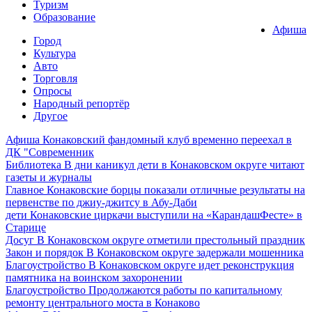
Туризм
Образование
Афиша
Город
Культура
Авто
Торговля
Опросы
Народный репортёр
Другое
Афиша
Конаковский фандомный клуб временно переехал в
ДК "Современник
Библиотека
В дни каникул дети в Конаковском округе читают
газеты и журналы
Главное
Конаковские борцы показали отличные результаты на
первенстве по джиу-джитсу в Абу-Даби
дети
Конаковские циркачи выступили на «КарандашФесте» в
Старице
Досуг
В Конаковском округе отметили престольный праздник
Закон и порядок
В Конаковском округе задержали мошенника
Благоустройство
В Конаковском округе идет реконструкция
памятника на воинском захоронении
Благоустройство
Продолжаются работы по капитальному
ремонту центрального моста в Конаково