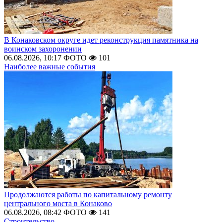
В Конаковском округе идет реконструкция памятника на
воинском захоронении
06.08.2026, 10:17
ФОТО
101
Наиболее важные события
Продолжаются работы по капитальному ремонту
центрального моста в Конаково
06.08.2026, 08:42
ФОТО
141
Строительство