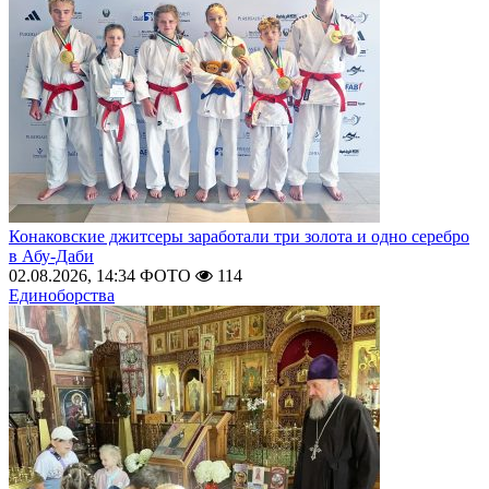
Конаковские джитсеры заработали три золота и одно серебро
в Абу-Даби
02.08.2026, 14:34
ФОТО
114
Единоборства