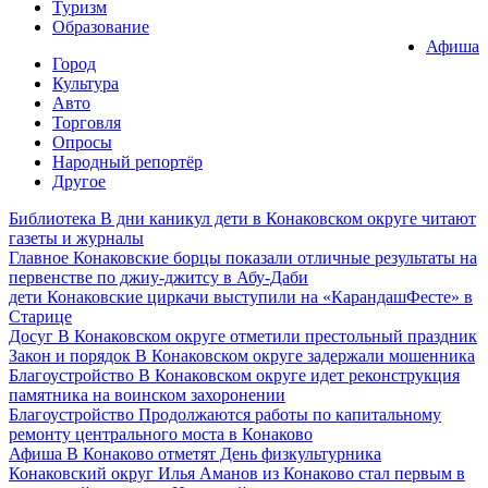
Туризм
Образование
Афиша
Город
Культура
Авто
Торговля
Опросы
Народный репортёр
Другое
Библиотека
В дни каникул дети в Конаковском округе читают
газеты и журналы
Главное
Конаковские борцы показали отличные результаты на
первенстве по джиу-джитсу в Абу-Даби
дети
Конаковские циркачи выступили на «КарандашФесте» в
Старице
Досуг
В Конаковском округе отметили престольный праздник
Закон и порядок
В Конаковском округе задержали мошенника
Благоустройство
В Конаковском округе идет реконструкция
памятника на воинском захоронении
Благоустройство
Продолжаются работы по капитальному
ремонту центрального моста в Конаково
Афиша
В Конаково отметят День физкультурника
Конаковский округ
Илья Аманов из Конаково стал первым в