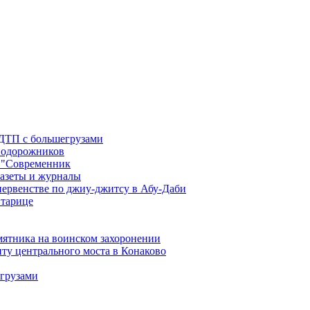
 ДТП с большегрузами
знодорожников
 "Современник
газеты и журналы
первенстве по джиу-джитсу в Абу-Даби
Старице
мятника на воинском захоронении
ту центрального моста в Конаково
егрузами