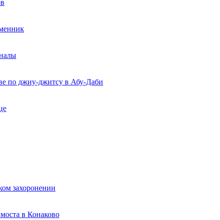
ов
еменник
рналы
ве по джиу-джитсу в Абу-Даби
це
ком захоронении
моста в Конаково