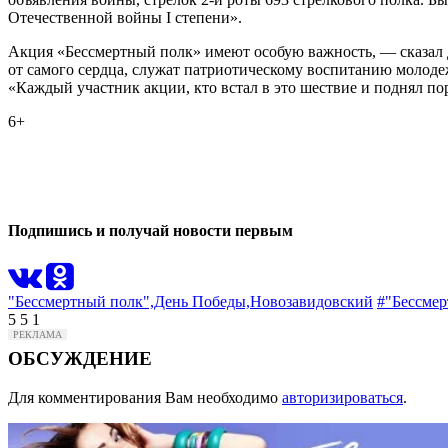
Отечественной войны I степени».
Акция «Бессмертный полк» имеют особую важность, — сказал
от самого сердца, служат патриотическому воспитанию молод
«Каждый участник акции, кто встал в это шествие и поднял пор
6+
0
0
Подпишись и получай новости первым
"Бессмертный полк",
День Победы,
Новозавидовский
#"Бессмер
5
5
1
ОБСУЖДЕНИЕ
Для комментирования Вам необходимо
авторизироваться
.