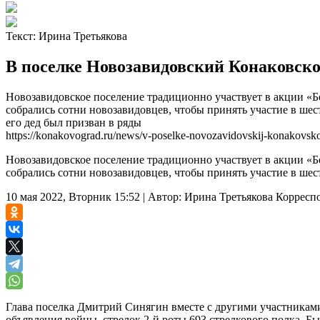
Текст:
Ирина Третьякова
В поселке Новозавидовский Конаковск
Новозавидовское поселение традиционно участвует в акции «Б
собрались сотни новозавидовцев, чтобы принять участие в ше
его дед был призван в ряды
https://konakovograd.ru/news/v-poselke-novozavidovskij-konakovsko
Новозавидовское поселение традиционно участвует в акции «Б
собрались сотни новозавидовцев, чтобы принять участие в шес
10 мая 2022, Вторник 15:52
|
Автор:
Ирина Третьякова
Корресп
Глава поселка Дмитрий Синягин вместе с другими участниками
объявления войны, стрелок 2-й роты 693 стрелкового полка. Б