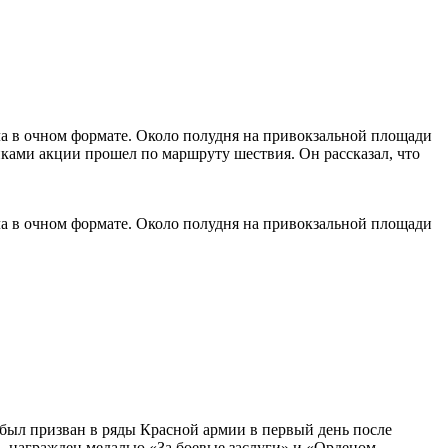
ла в очном формате. Около полудня на привокзальной площади
иками акции прошел по маршруту шествия. Он рассказал, что
ла в очном формате. Около полудня на привокзальной площади
 был призван в ряды Красной армии в первый день после
а, награжден медалью «За боевые заслуги» и «Орденом