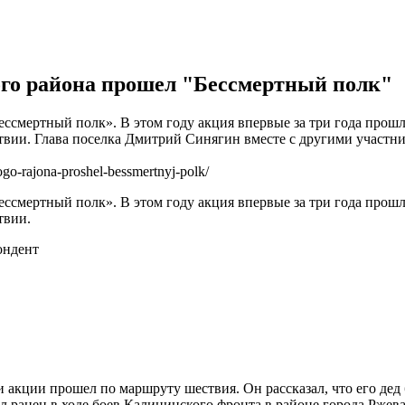
ого района прошел "Бессмертный полк"
ессмертный полк». В этом году акция впервые за три года прош
ствии. Глава поселка Дмитрий Синягин вместе с другими участн
go-rajona-proshel-bessmertnyj-polk/
ессмертный полк». В этом году акция впервые за три года прош
твии.
ондент
 акции прошел по маршруту шествия. Он рассказал, что его дед
ыл ранен в ходе боев Калининского фронта в районе города Ржев