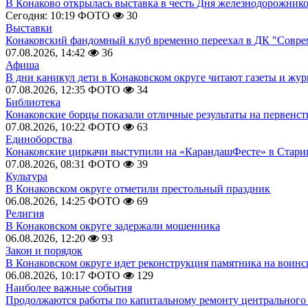
В Конаково открылась выставка в честь Дня железнодорожник
Сегодня: 10:19
ФОТО
30
Выставки
Конаковский фандомный клуб временно переехал в ДК "Совр
07.08.2026, 14:42
36
Афиша
В дни каникул дети в Конаковском округе читают газеты и жу
07.08.2026, 12:35
ФОТО
34
Библиотека
Конаковские борцы показали отличные результаты на первенст
07.08.2026, 10:22
ФОТО
63
Единоборства
Конаковские циркачи выступили на «КарандашФесте» в Стари
07.08.2026, 08:31
ФОТО
39
Культура
В Конаковском округе отметили престольный праздник
06.08.2026, 14:25
ФОТО
69
Религия
В Конаковском округе задержали мошенника
06.08.2026, 12:20
93
Закон и порядок
В Конаковском округе идет реконструкция памятника на воинс
06.08.2026, 10:17
ФОТО
129
Наиболее важные события
Продолжаются работы по капитальному ремонту центрального 