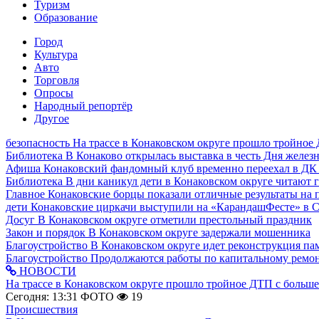
Туризм
Образование
Город
Культура
Авто
Торговля
Опросы
Народный репортёр
Другое
безопасность
На трассе в Конаковском округе прошло тройное
Библиотека
В Конаково открылась выставка в честь Дня желе
Афиша
Конаковский фандомный клуб временно переехал в ДК
Библиотека
В дни каникул дети в Конаковском округе читают 
Главное
Конаковские борцы показали отличные результаты на 
дети
Конаковские циркачи выступили на «КарандашФесте» в 
Досуг
В Конаковском округе отметили престольный праздник
Закон и порядок
В Конаковском округе задержали мошенника
Благоустройство
В Конаковском округе идет реконструкция па
Благоустройство
Продолжаются работы по капитальному ремон
НОВОСТИ
На трассе в Конаковском округе прошло тройное ДТП с больш
Сегодня: 13:31
ФОТО
19
Происшествия