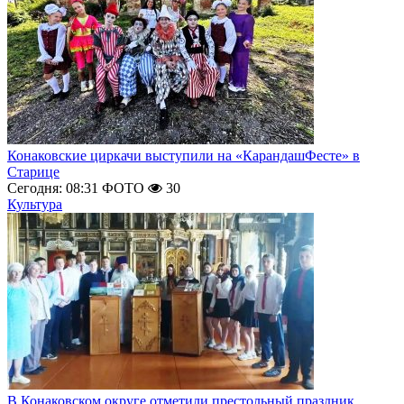
Конаковские циркачи выступили на «КарандашФесте» в
Старице
Сегодня: 08:31
ФОТО
30
Культура
В Конаковском округе отметили престольный праздник