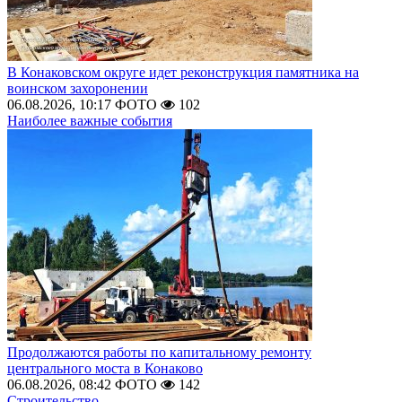
В Конаковском округе идет реконструкция памятника на
воинском захоронении
06.08.2026, 10:17
ФОТО
102
Наиболее важные события
Продолжаются работы по капитальному ремонту
центрального моста в Конаково
06.08.2026, 08:42
ФОТО
142
Строительство