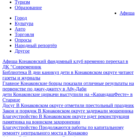
Туризм
Образование
Афиша
Город
Культура
Авто
Торговля
Опросы
Народный репортёр
Другое
Афиша
Конаковский фандомный клуб временно переехал в
ДК "Современник
Библиотека
В дни каникул дети в Конаковском округе читают
газеты и журналы
Главное
Конаковские борцы показали отличные результаты на
первенстве по джиу-джитсу в Абу-Даби
дети
Конаковские циркачи выступили на «КарандашФесте» в
Старице
Досуг
В Конаковском округе отметили престольный праздник
Закон и порядок
В Конаковском округе задержали мошенника
Благоустройство
В Конаковском округе идет реконструкция
памятника на воинском захоронении
Благоустройство
Продолжаются работы по капитальному
ремонту центрального моста в Конаково