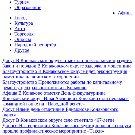
Туризм
Образование
Афиша
Город
Культура
Авто
Торговля
Опросы
Народный репортёр
Другое
Досуг
В Конаковском округе отметили престольный праздник
Закон и порядок
В Конаковском округе задержали мошенника
Благоустройство
В Конаковском округе идет реконструкция
памятника на воинском захоронении
Благоустройство
Продолжаются работы по капитальному
ремонту центрального моста в Конаково
Афиша
В Конаково отметят День физкультурника
Конаковский округ
Илья Аманов из Конаково стал первым в
командной гонке на «Народной регате»
Досуг
Ильин день отметили в Едимонове Конаковского
округа
Досуг
В Конаковском округе село отметило 467-летие
Дороги
На территории Конаковского муниципального округа
прошло профилактическое мероприятие «Такси»