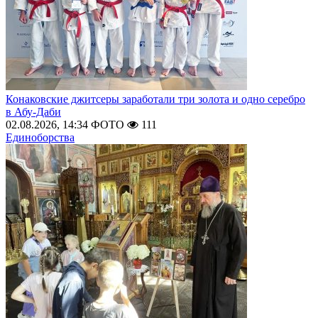
Конаковские джитсеры заработали три золота и одно серебро
в Абу-Даби
02.08.2026, 14:34
ФОТО
111
Единоборства