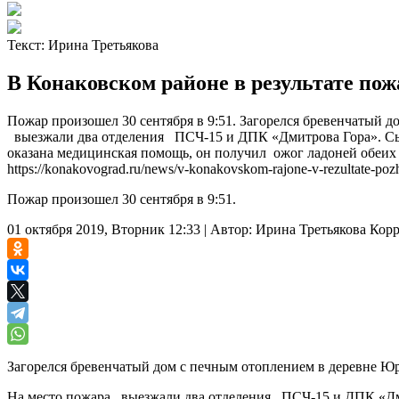
Текст:
Ирина Третьякова
В Конаковском районе в результате по
Пожар произошел 30 сентября в 9:51. Загорелся бревенчатый 
выезжали два отделения ПСЧ-15 и ДПК «Дмитрова Гора». Сы
оказана медицинская помощь, он получил ожог ладоней обеих
https://konakovograd.ru/news/v-konakovskom-rajone-v-rezultate-poz
Пожар произошел 30 сентября в 9:51.
01 октября 2019, Вторник 12:33
|
Автор:
Ирина Третьякова
Корр
Загорелся бревенчатый дом с печным отоплением в деревне Юр
На место пожара выезжали два отделения ПСЧ-15 и ДПК «Дми