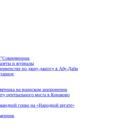
 "Современник
газеты и журналы
первенстве по джиу-джитсу в Абу-Даби
Старице
мятника на воинском захоронении
ту центрального моста в Конаково
мандной гонке на «Народной регате»
еменник