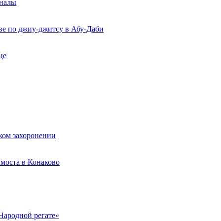
рналы
ве по джиу-джитсу в Абу-Даби
це
ком захоронении
моста в Конаково
Народной регате»