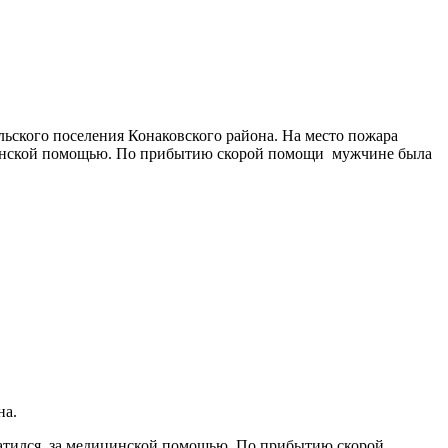
льского поселения Конаковского района. На место пожара
цинской помощью. По прибытию скорой помощи мужчине была
на.
атился за медицинской помощью. По прибытию скорой