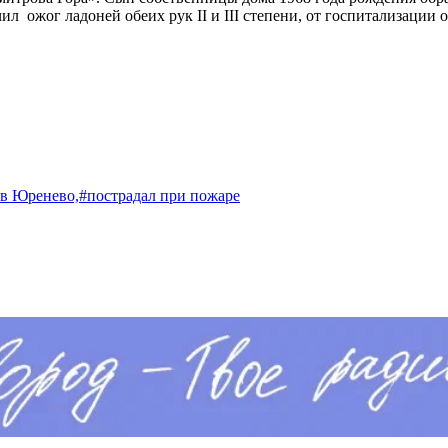
ожог ладоней обеих рук II и III степени, от госпитализации о
 в Юренево,
#пострадал при пожаре