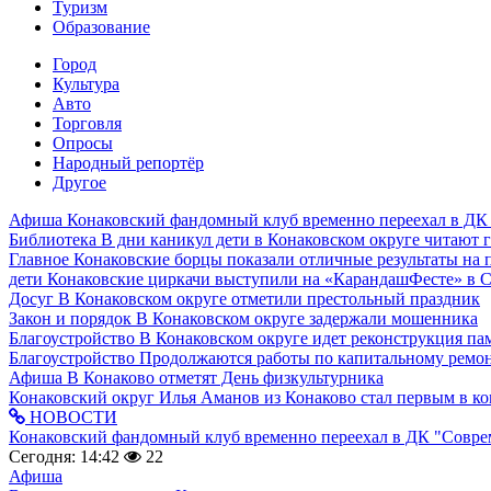
Туризм
Образование
Город
Культура
Авто
Торговля
Опросы
Народный репортёр
Другое
Афиша
Конаковский фандомный клуб временно переехал в ДК
Библиотека
В дни каникул дети в Конаковском округе читают 
Главное
Конаковские борцы показали отличные результаты на 
дети
Конаковские циркачи выступили на «КарандашФесте» в 
Досуг
В Конаковском округе отметили престольный праздник
Закон и порядок
В Конаковском округе задержали мошенника
Благоустройство
В Конаковском округе идет реконструкция па
Благоустройство
Продолжаются работы по капитальному ремон
Афиша
В Конаково отметят День физкультурника
Конаковский округ
Илья Аманов из Конаково стал первым в ко
НОВОСТИ
Конаковский фандомный клуб временно переехал в ДК "Совр
Сегодня: 14:42
22
Афиша