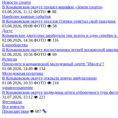
Новости спорта
В Конаковском округе прошел марафон «Земля спорта»
03.08.2026, 11:12
ФОТО
88
Наиболее важные события
В Конаковском округе поселок Озерки отметил свой праздник
03.08.2026, 09:08
ФОТО
58
Досуг
Конаковские джитсеры заработали три золота и одно серебро в
02.08.2026, 14:34
ФОТО
116
Единоборства
В Конаковском округе воспитанники летней воскресной школы
02.08.2026, 10:56
ФОТО
69
Религия
Приходите в конаковский молодежный центр "Иволга"!
01.08.2026, 14:49
134
Молодежная политика
В Конаковском округе открыли новую амбулаторию
01.08.2026, 10:33
ФОТО
216
здравоохранение
В Конаковском округе подведены итоги отборочного тура фест
31.07.2026, 15:12
221
Фестивали
Все новости
Происшествия
687