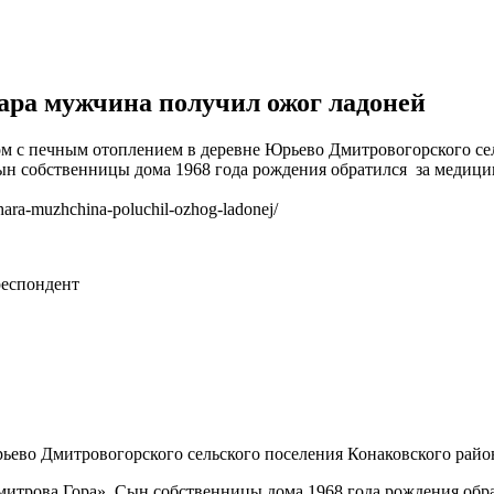
жара мужчина получил ожог ладоней
дом с печным отоплением в деревне Юрьево Дмитровогорского се
н собственницы дома 1968 года рождения обратился за меди
hara-muzhchina-poluchil-ozhog-ladonej/
еспондент
ьево Дмитровогорского сельского поселения Конаковского райо
трова Гора». Сын собственницы дома 1968 года рождения обр