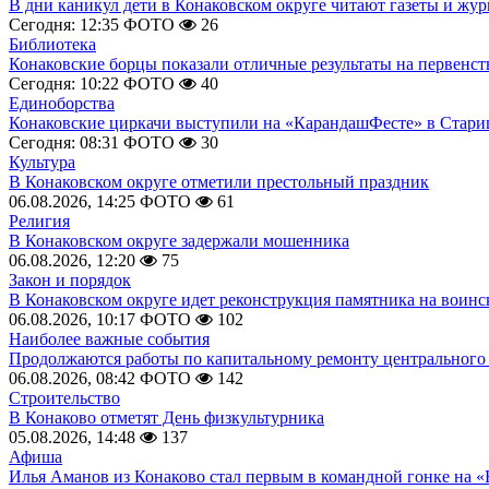
В дни каникул дети в Конаковском округе читают газеты и жу
Сегодня: 12:35
ФОТО
26
Библиотека
Конаковские борцы показали отличные результаты на первенст
Сегодня: 10:22
ФОТО
40
Единоборства
Конаковские циркачи выступили на «КарандашФесте» в Стари
Сегодня: 08:31
ФОТО
30
Культура
В Конаковском округе отметили престольный праздник
06.08.2026, 14:25
ФОТО
61
Религия
В Конаковском округе задержали мошенника
06.08.2026, 12:20
75
Закон и порядок
В Конаковском округе идет реконструкция памятника на воинс
06.08.2026, 10:17
ФОТО
102
Наиболее важные события
Продолжаются работы по капитальному ремонту центрального 
06.08.2026, 08:42
ФОТО
142
Строительство
В Конаково отметят День физкультурника
05.08.2026, 14:48
137
Афиша
Илья Аманов из Конаково стал первым в командной гонке на «