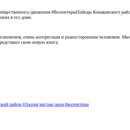
 общественного движения #ВолонтерыПобеды Конаковского райо
окна в его доме.
леевичем, очень интересным и разносторонним человеком. Миха
редставил свою новую книгу.
ский район,
#Акция чистые окна,
#волонтеры