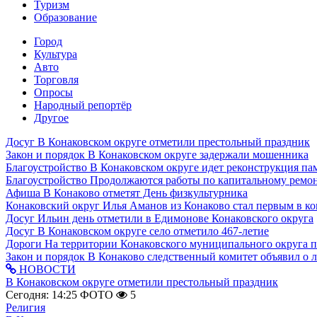
Туризм
Образование
Город
Культура
Авто
Торговля
Опросы
Народный репортёр
Другое
Досуг
В Конаковском округе отметили престольный праздник
Закон и порядок
В Конаковском округе задержали мошенника
Благоустройство
В Конаковском округе идет реконструкция па
Благоустройство
Продолжаются работы по капитальному ремон
Афиша
В Конаково отметят День физкультурника
Конаковский округ
Илья Аманов из Конаково стал первым в ко
Досуг
Ильин день отметили в Едимонове Конаковского округа
Досуг
В Конаковском округе село отметило 467-летие
Дороги
На территории Конаковского муниципального округа 
Закон и порядок
В Конаково следственный комитет объявил о 
НОВОСТИ
В Конаковском округе отметили престольный праздник
Сегодня: 14:25
ФОТО
5
Религия