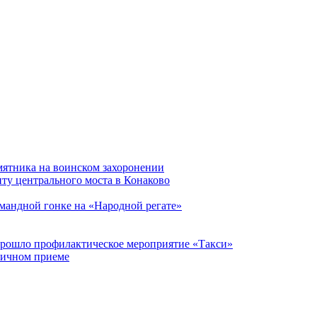
мятника на воинском захоронении
ту центрального моста в Конаково
мандной гонке на «Народной регате»
прошло профилактическое мероприятие «Такси»
личном приеме