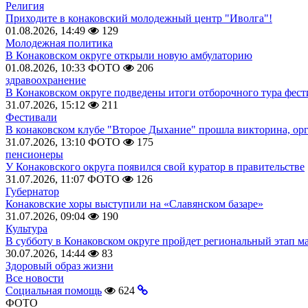
Религия
Приходите в конаковский молодежный центр "Иволга"!
01.08.2026, 14:49
129
Молодежная политика
В Конаковском округе открыли новую амбулаторию
01.08.2026, 10:33
ФОТО
206
здравоохранение
В Конаковском округе подведены итоги отборочного тура фест
31.07.2026, 15:12
211
Фестивали
В конаковском клубе "Второе Дыхание" прошла викторина, ор
31.07.2026, 13:10
ФОТО
175
пенсионеры
У Конаковского округа появился свой куратор в правительстве
31.07.2026, 11:07
ФОТО
126
Губернатор
Конаковские хоры выступили на «Славянском базаре»
31.07.2026, 09:04
190
Культура
В субботу в Конаковском округе пройдет региональный этап м
30.07.2026, 14:44
83
Здоровый образ жизни
Все новости
Социальная помощь
624
ФОТО