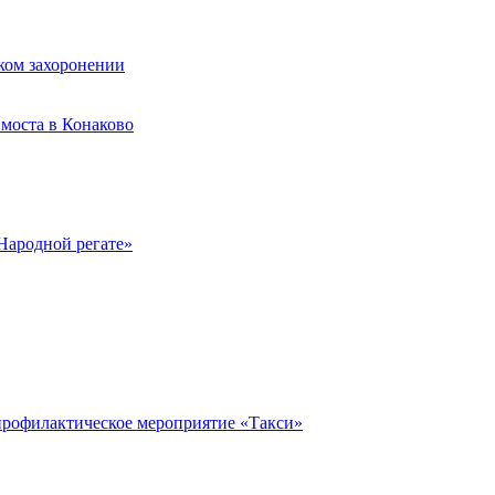
ком захоронении
моста в Конаково
Народной регате»
профилактическое мероприятие «Такси»