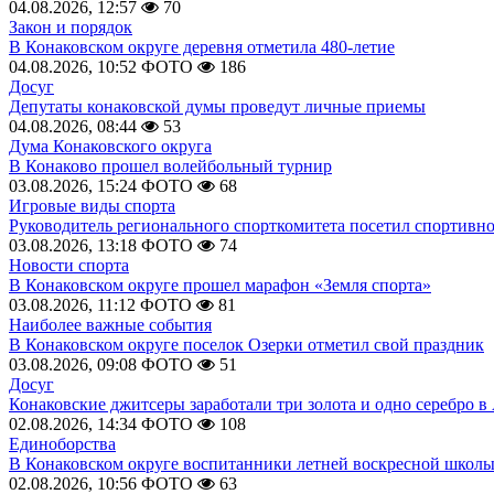
04.08.2026, 12:57
70
Закон и порядок
В Конаковском округе деревня отметила 480-летие
04.08.2026, 10:52
ФОТО
186
Досуг
Депутаты конаковской думы проведут личные приемы
04.08.2026, 08:44
53
Дума Конаковского округа
В Конаково прошел волейбольный турнир
03.08.2026, 15:24
ФОТО
68
Игровые виды спорта
Руководитель регионального спорткомитета посетил спортивн
03.08.2026, 13:18
ФОТО
74
Новости спорта
В Конаковском округе прошел марафон «Земля спорта»
03.08.2026, 11:12
ФОТО
81
Наиболее важные события
В Конаковском округе поселок Озерки отметил свой праздник
03.08.2026, 09:08
ФОТО
51
Досуг
Конаковские джитсеры заработали три золота и одно серебро в
02.08.2026, 14:34
ФОТО
108
Единоборства
В Конаковском округе воспитанники летней воскресной школы
02.08.2026, 10:56
ФОТО
63