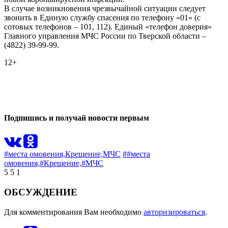
В случае возникновения чрезвычайной ситуации следует
звонить в Единую службу спасения по телефону «01» (с
сотовых телефонов – 101, 112). Единый «телефон доверия»
Главного управления МЧС России по Тверской области –
(4822) 39-99-99.
12+
0
0
Подпишись и получай новости первым
#места омовения,
Крещение,
МЧС
##места
омовения,
#Крещение,
#МЧС
5
5
1
ОБСУЖДЕНИЕ
Для комментирования Вам необходимо
авторизироваться
.