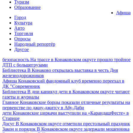
Туризм
Образование
Афиша
Город
Культура
Авто
Торговля
Опросы
Народный репортёр
Другое
безопасность
На трассе в Конаковском округе прошло тройное
ДТП с большегрузами
Библиотека
В Конаково открылась выставка в честь Дня
железнодорожников
Афиша
Конаковский фандомный клуб временно переехал в
ДК "Современник
Библиотека
В дни каникул дети в Конаковском округе читают
газеты и журналы
Главное
Конаковские борцы показали отличные результаты на
первенстве по джиу-джитсу в Абу-Даби
дети
Конаковские циркачи выступили на «КарандашФесте» в
Старице
Досуг
В Конаковском округе отметили престольный праздник
Закон и порядок
В Конаковском округе задержали мошенника