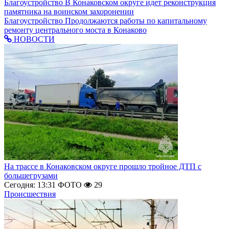
Благоустройство
В Конаковском округе идет реконструкция
памятника на воинском захоронении
Благоустройство
Продолжаются работы по капитальному
ремонту центрального моста в Конаково
НОВОСТИ
На трассе в Конаковском округе прошло тройное ДТП с
большегрузами
Сегодня: 13:31
ФОТО
29
Происшествия