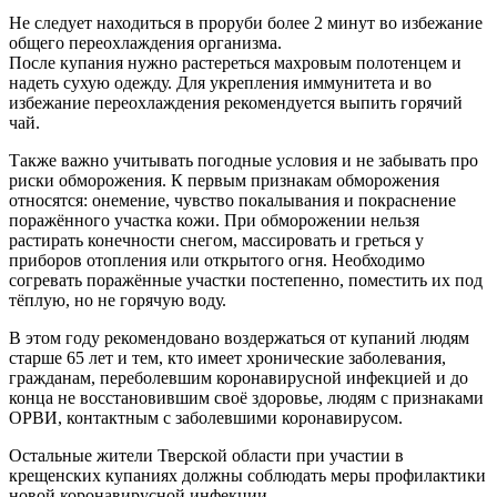
Не следует находиться в проруби более 2 минут во избежание
общего переохлаждения организма.
После купания нужно растереться махровым полотенцем и
надеть сухую одежду. Для укрепления иммунитета и во
избежание переохлаждения рекомендуется выпить горячий
чай.
Также важно учитывать погодные условия и не забывать про
риски обморожения. К первым признакам обморожения
относятся: онемение, чувство покалывания и покраснение
поражённого участка кожи. При обморожении нельзя
растирать конечности снегом, массировать и греться у
приборов отопления или открытого огня. Необходимо
согревать поражённые участки постепенно, поместить их под
тёплую, но не горячую воду.
В этом году рекомендовано воздержаться от купаний людям
старше 65 лет и тем, кто имеет хронические заболевания,
гражданам, переболевшим коронавирусной инфекцией и до
конца не восстановившим своё здоровье, людям с признаками
ОРВИ, контактным с заболевшими коронавирусом.
Остальные жители Тверской области при участии в
крещенских купаниях должны соблюдать меры профилактики
новой коронавирусной инфекции.