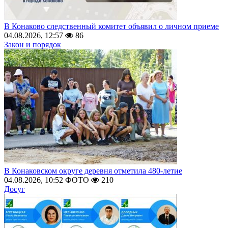
В Конаково следственный комитет объявил о личном приеме
04.08.2026, 12:57
86
Закон и порядок
В Конаковском округе деревня отметила 480-летие
04.08.2026, 10:52
ФОТО
210
Досуг