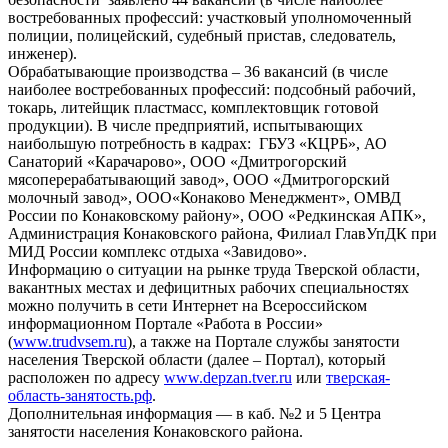
востребованных профессий: участковый уполномоченный
полиции, полицейский, судебный пристав, следователь,
инженер).
Обрабатывающие производства – 36 вакансий (в числе
наиболее востребованных профессий: подсобный рабочий,
токарь, литейщик пластмасс, комплектовщик готовой
продукции). В числе предприятий, испытывающих
наибольшую потребность в кадрах: ГБУЗ «КЦРБ», АО
Санаторий «Карачарово», ООО «Дмитрогорский
мясоперерабатывающий завод», ООО «Дмитрогорский
молочный завод», ООО«Конаково Менеджмент», ОМВД
России по Конаковскому району», ООО «Редкинская АПК»,
Администрация Конаковского района, Филиал ГлавУпДК при
МИД России комплекс отдыха «Завидово».
Информацию о ситуации на рынке труда Тверской области,
вакантных местах и дефицитных рабочих специальностях
можно получить в сети Интернет на Всероссийском
информационном Портале «Работа в России»
(
www.trudvsem.ru
), а также на Портале службы занятости
населения Тверской области (далее – Портал), который
расположен по адресу
www.depzan.tver.ru
или
тверская-
область-занятость.рф
.
Дополнительная информация — в каб. №2 и 5 Центра
занятости населения Конаковского района.