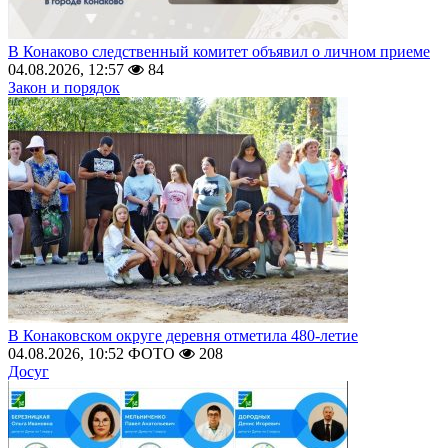
В Конаково следственный комитет объявил о личном приеме
04.08.2026, 12:57
84
Закон и порядок
В Конаковском округе деревня отметила 480-летие
04.08.2026, 10:52
ФОТО
208
Досуг