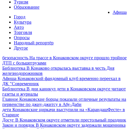
Туризм
Образование
Афиша
Город
Культура
Авто
Торговля
Опросы
Народный репортёр
Другое
безопасность
На трассе в Конаковском округе прошло тройное
ДТП с большегрузами
Библиотека
В Конаково открылась выставка в честь Дня
железнодорожников
Афиша
Конаковский фандомный клуб временно переехал в
ДК "Современник
Библиотека
В дни каникул дети в Конаковском округе читают
газеты и журналы
Главное
Конаковские борцы показали отличные результаты на
первенстве по джиу-джитсу в Абу-Даби
дети
Конаковские циркачи выступили на «КарандашФесте» в
Старице
Досуг
В Конаковском округе отметили престольный праздник
Закон и порядок
В Конаковском округе задержали мошенника