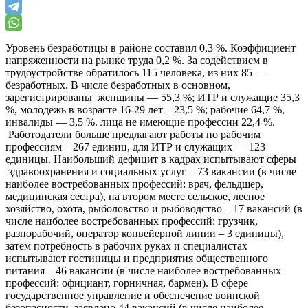
Уровень безработицы в районе составил 0,3 %. Коэффициент
напряженности на рынке труда 0,2 %. За содействием в
трудоустройстве обратилось 115 человека, из них 85 —
безработных. В числе безработных в основном,
зарегистрированы женщины — 55,3 %; ИТР и служащие 35,3
%, молодежь в возрасте 16-29 лет – 23,5 %; рабочие 64,7 %,
инвалиды — 3,5 %. лица не имеющие профессии 22,4 %.
Работодатели больше предлагают работы по рабочим
профессиям – 267 единиц, для ИТР и служащих — 123
единицы. Наибольший дефицит в кадрах испытывают сферы
здравоохранения и социальных услуг – 73 вакансии (в числе
наиболее востребованных профессий: врач, фельдшер,
медицинская сестра), на втором месте сельское, лесное
хозяйство, охота, рыболовство и рыбоводство – 17 вакансий (в
числе наиболее востребованных профессий: грузчик,
разнорабочий, оператор конвейерной линии – 3 единицы),
затем потребность в рабочих руках и специалистах
испытывают гостиницы и предприятия общественного
питания – 46 вакансии (в числе наиболее востребованных
профессий: официант, горничная, бармен). В сфере
государственное управление и обеспечение воинской
безопасности заявлено 44 вакансий (в числе наиболее