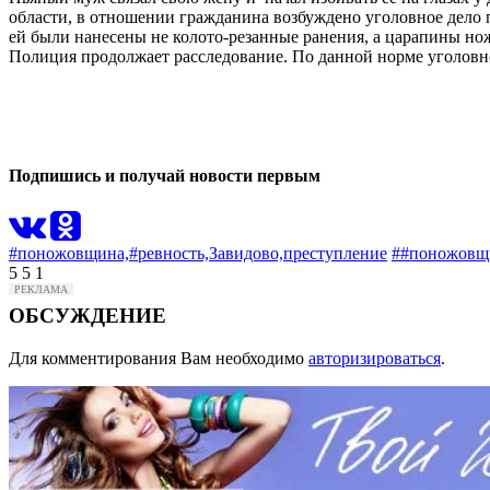
области, в отношении гражданина возбуждено уголовное дело п
ей были нанесены не колото-резанные ранения, а царапины но
Полиция продолжает расследование. По данной норме уголовно
0
0
Подпишись и получай новости первым
#поножовщина,
#ревность,
Завидово,
преступление
##поножовщ
5
5
1
ОБСУЖДЕНИЕ
Для комментирования Вам необходимо
авторизироваться
.