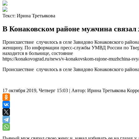
Текст:
Ирина Третьякова
В Конаковском районе мужчина связал 
Происшествие случилось в селе Завидово Конаковского района. 
женщину. По информации пресс-службы УМВД России по Тверс
находится в больнице, состояние
https://konakovograd.ru/news/v-konakovskom-rajone-muzhchina-svya
Происшествие случилось в селе Завидово Конаковского района
17 октября 2019, Четверг 15:03
|
Автор:
Ирина Третьякова
Корр
Пьяный муж связал свою жену и начал избивать ее на глазах у