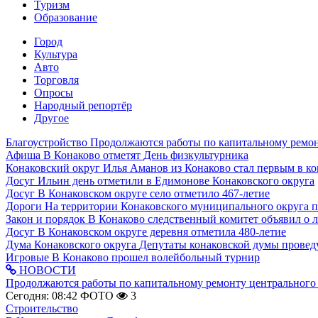
Туризм
Образование
Город
Культура
Авто
Торговля
Опросы
Народный репортёр
Другое
Благоустройство
Продолжаются работы по капитальному ремон
Афиша
В Конаково отметят День физкультурника
Конаковский округ
Илья Аманов из Конаково стал первым в ко
Досуг
Ильин день отметили в Едимонове Конаковского округа
Досуг
В Конаковском округе село отметило 467-летие
Дороги
На территории Конаковского муниципального округа 
Закон и порядок
В Конаково следственный комитет объявил о 
Досуг
В Конаковском округе деревня отметила 480-летие
Дума Конаковского округа
Депутаты конаковской думы провед
Игровые
В Конаково прошел волейбольный турнир
НОВОСТИ
Продолжаются работы по капитальному ремонту центрального 
Сегодня: 08:42
ФОТО
3
Строительство