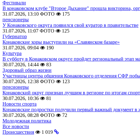
Фестивали
В конаковском клубе "Второе Дыхание" прошла викторина, ор
31.07.2026, 13:10
ФОТО
175
пенсионеры
У Конаковского округа появился свой куратор в правительстве
31.07.2026, 11:07
ФОТО
125
Губернатор
Конаковские хоры выступили на «Славянском базаре»
31.07.2026, 09:04
190
Культура
В субботу в Конаковском округе пройдет региональный этап м
30.07.2026, 14:44
83
Здоровый образ жизни
Участницы центра общения Конаковского отделения СФР побыв
30.07.2026, 12:38
ФОТО
123
пенсионеры
Конаковский округ признан лучшим в регионе по итогам спорт
30.07.2026, 10:36
81
Новости спорта
Конаковские подростки получили первый важный документ в 
30.07.2026, 08:28
ФОТО
72
Молодежная политика
Все новости
Происшествия
1 019