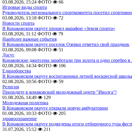
03.08.2026, 15:24
ФОТО
66
Игровые виды спорта
Руководитель регионального спорткомитета посетил спортивн
03.08.2026, 13:18
ФОТО
72
Новости спорта
В Конаковском округе прошел марафон «Земля спорта»
03.08.2026, 11:12
ФОТО
79
Наиболее важные события
В Конаковском округе поселок Озерки отметил свой праздник
03.08.2026, 09:08
ФОТО
51
Досуг
Конаковские джитсеры заработали три золота и одно серебро в
02.08.2026, 14:34
ФОТО
106
Единоборства
В Конаковском округе воспитанники летней воскресной школы
02.08.2026, 10:56
ФОТО
59
Религия
Приходите в конаковский молодежный центр "Иволга"!
01.08.2026, 14:49
129
Молодежная политика
В Конаковском округе открыли новую амбулаторию
01.08.2026, 10:33
ФОТО
205
здравоохранение
В Конаковском округе подведены итоги отборочного тура фест
31.07.2026, 15:12
211