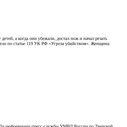
етей, а когда они убежали, достал нож и начал резать
ло по статье 119 УК РФ «Угроза убийством». Женщина
ну. По информации пресс-службы УМВД России по Тверской