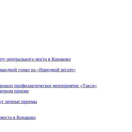
ту центрального моста в Конаково
мандной гонке на «Народной регате»
прошло профилактическое мероприятие «Такси»
личном приеме
ут личные приемы
моста в Конаково