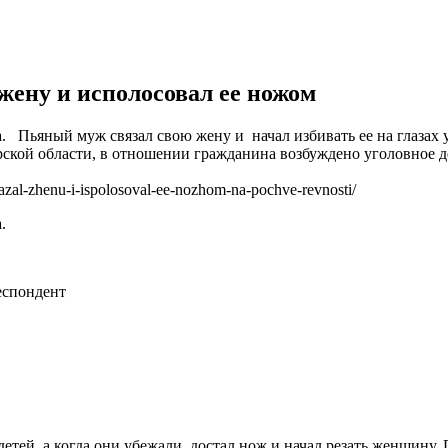
жену и исполосовал ее ножом
Пьяный муж связал свою жену и начал избивать ее на глазах у д
кой области, в отношении гражданина возбуждено уголовное де
zal-zhenu-i-ispolosoval-ee-nozhom-na-pochve-revnosti/
.
еспондент
 детей, а когда они убежали, достал нож и начал резать женщи