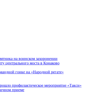
мятника на воинском захоронении
ту центрального моста в Конаково
мандной гонке на «Народной регате»
прошло профилактическое мероприятие «Такси»
личном приеме