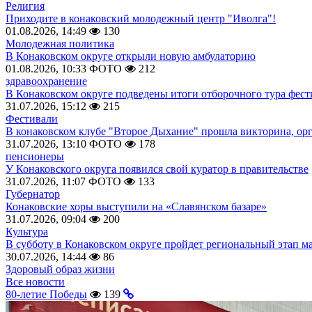
Религия
Приходите в конаковский молодежный центр "Иволга"!
01.08.2026, 14:49
130
Молодежная политика
В Конаковском округе открыли новую амбулаторию
01.08.2026, 10:33
ФОТО
212
здравоохранение
В Конаковском округе подведены итоги отборочного тура фест
31.07.2026, 15:12
215
Фестивали
В конаковском клубе "Второе Дыхание" прошла викторина, ор
31.07.2026, 13:10
ФОТО
178
пенсионеры
У Конаковского округа появился свой куратор в правительстве
31.07.2026, 11:07
ФОТО
133
Губернатор
Конаковские хоры выступили на «Славянском базаре»
31.07.2026, 09:04
200
Культура
В субботу в Конаковском округе пройдет региональный этап м
30.07.2026, 14:44
86
Здоровый образ жизни
Все новости
80-летие Победы
139