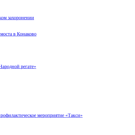
ком захоронении
моста в Конаково
Народной регате»
профилактическое мероприятие «Такси»