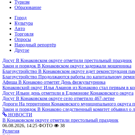
Туризм
Образование
Город
Культура
Авто
Торговля
Опросы
Народный репортёр
Другое
Досуг
В Конаковском округе отметили престольный праздник
Закон и порядок
В Конаковском округе задержали мошенника
Благоустройство
В Конаковском округе идет реконструкция па
Благоустройство
Продолжаются работы по капитальному ремон
Афиша
В Конаково отметят День физкультурника
Конаковский округ
Илья Аманов из Конаково стал первым в ко
Досуг
Ильин день отметили в Едимонове Конаковского округа
Досуг
В Конаковском округе село отметило 467-летие
Дороги
На территории Конаковского муниципального округа 
Закон и порядок
В Конаково следственный комитет объявил о 
НОВОСТИ
В Конаковском округе отметили престольный праздник
06.08.2026, 14:25
ФОТО
38
Религия