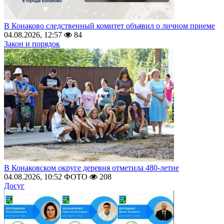
В Конаково следственный комитет объявил о личном приеме
04.08.2026, 12:57
84
Закон и порядок
В Конаковском округе деревня отметила 480-летие
04.08.2026, 10:52
ФОТО
208
Досуг