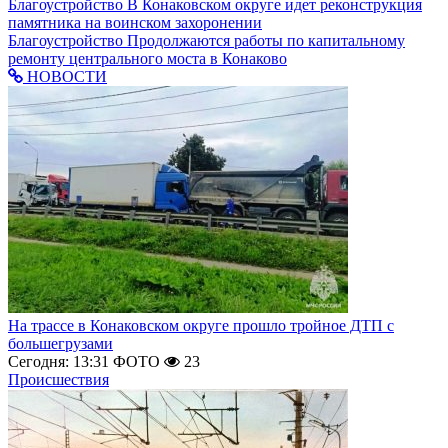
Благоустройство
В Конаковском округе идет реконструкция
памятника на воинском захоронении
Благоустройство
Продолжаются работы по капитальному
ремонту центрального моста в Конаково
НОВОСТИ
На трассе в Конаковском округе прошло тройное ДТП с
большегрузами
Сегодня: 13:31
ФОТО
23
Происшествия