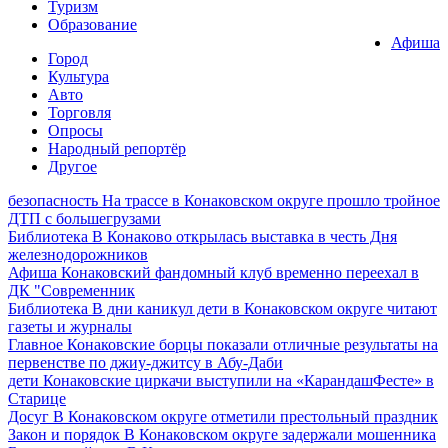
Туризм
Образование
Афиша
Город
Культура
Авто
Торговля
Опросы
Народный репортёр
Другое
безопасность
На трассе в Конаковском округе прошло тройное
ДТП с большегрузами
Библиотека
В Конаково открылась выставка в честь Дня
железнодорожников
Афиша
Конаковский фандомный клуб временно переехал в
ДК "Современник
Библиотека
В дни каникул дети в Конаковском округе читают
газеты и журналы
Главное
Конаковские борцы показали отличные результаты на
первенстве по джиу-джитсу в Абу-Даби
дети
Конаковские циркачи выступили на «КарандашФесте» в
Старице
Досуг
В Конаковском округе отметили престольный праздник
Закон и порядок
В Конаковском округе задержали мошенника