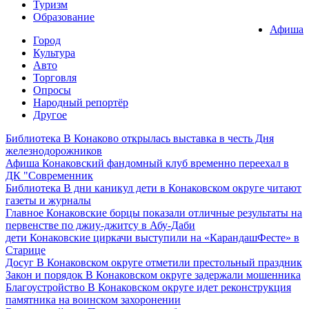
Туризм
Образование
Афиша
Город
Культура
Авто
Торговля
Опросы
Народный репортёр
Другое
Библиотека
В Конаково открылась выставка в честь Дня
железнодорожников
Афиша
Конаковский фандомный клуб временно переехал в
ДК "Современник
Библиотека
В дни каникул дети в Конаковском округе читают
газеты и журналы
Главное
Конаковские борцы показали отличные результаты на
первенстве по джиу-джитсу в Абу-Даби
дети
Конаковские циркачи выступили на «КарандашФесте» в
Старице
Досуг
В Конаковском округе отметили престольный праздник
Закон и порядок
В Конаковском округе задержали мошенника
Благоустройство
В Конаковском округе идет реконструкция
памятника на воинском захоронении