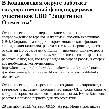
В Конаковском округе работает
государственный фонд поддержки
участников СВО "Защитники
Отечества"
Основная его цель — персональное социальное
сопровождение ветеранов и их семей, помощь участникам
СВО. Социальным координатором конаковского филиала
фонда, Юлия Кожехова, работает с самого первого дня его
открытия.По образованию Юлия — инженер. Однако, после
окончания учебы она поняла, что больше всего ей нравится
работать с людьми, поэтому всегда выбирала работу в сферах,
где необходима коммуникация.
https://konakovograd.ru/news/v-konakovskom-okruge-rabotaet-
gosudarstvennyj-fond-podderzhki-uchastnikov-svo-zashhitniki-
otechestva/
Основная его цель - персональное социальное сопровождение
ветеранов и их семей, помощь участникам СВО. Социальным
координатором конаковского филиала фонда, Юлия Кожехова,
работает с самого первого дня его открытия.
28 сентября 2023, Четверг 09:55
|
Автор:
Ирина Третьякова