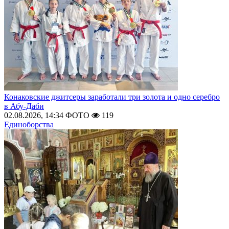
Конаковские джитсеры заработали три золота и одно серебро
в Абу-Даби
02.08.2026, 14:34
ФОТО
119
Единоборства