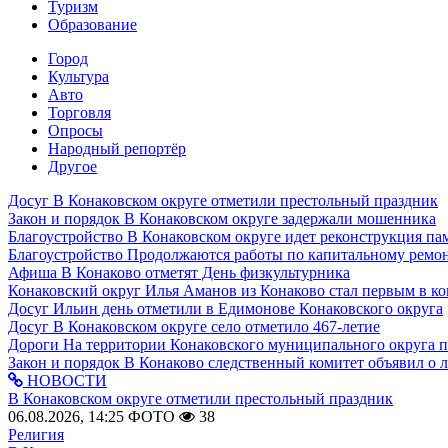
Туризм
Образование
Город
Культура
Авто
Торговля
Опросы
Народный репортёр
Другое
Досуг
В Конаковском округе отметили престольный праздник
Закон и порядок
В Конаковском округе задержали мошенника
Благоустройство
В Конаковском округе идет реконструкция па
Благоустройство
Продолжаются работы по капитальному ремон
Афиша
В Конаково отметят День физкультурника
Конаковский округ
Илья Аманов из Конаково стал первым в ко
Досуг
Ильин день отметили в Едимонове Конаковского округа
Досуг
В Конаковском округе село отметило 467-летие
Дороги
На территории Конаковского муниципального округа 
Закон и порядок
В Конаково следственный комитет объявил о 
НОВОСТИ
В Конаковском округе отметили престольный праздник
06.08.2026, 14:25
ФОТО
38
Религия