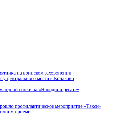
мятника на воинском захоронении
ту центрального моста в Конаково
мандной гонке на «Народной регате»
прошло профилактическое мероприятие «Такси»
личном приеме