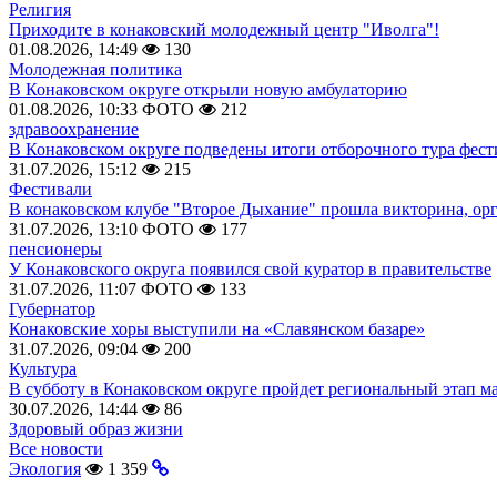
Религия
Приходите в конаковский молодежный центр "Иволга"!
01.08.2026, 14:49
130
Молодежная политика
В Конаковском округе открыли новую амбулаторию
01.08.2026, 10:33
ФОТО
212
здравоохранение
В Конаковском округе подведены итоги отборочного тура фест
31.07.2026, 15:12
215
Фестивали
В конаковском клубе "Второе Дыхание" прошла викторина, ор
31.07.2026, 13:10
ФОТО
177
пенсионеры
У Конаковского округа появился свой куратор в правительстве
31.07.2026, 11:07
ФОТО
133
Губернатор
Конаковские хоры выступили на «Славянском базаре»
31.07.2026, 09:04
200
Культура
В субботу в Конаковском округе пройдет региональный этап м
30.07.2026, 14:44
86
Здоровый образ жизни
Все новости
Экология
1 359