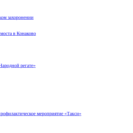
ком захоронении
моста в Конаково
Народной регате»
профилактическое мероприятие «Такси»