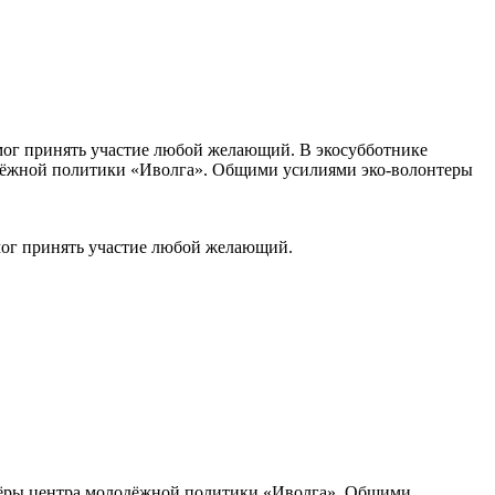
мог принять участие любой желающий. В экосубботнике
дёжной политики «Иволга». Общими усилиями эко-волонтеры
мог принять участие любой желающий.
тёры центра молодёжной политики «Иволга». Общими