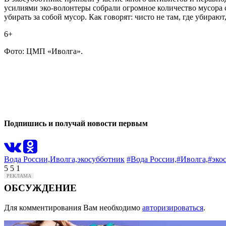
усилиями эко-волонтеры собрали огромное количество мусора с
убирать за собой мусор. Как говорят: чисто не там, где убирают,
6+
Фото: ЦМП «Иволга».
0
0
Подпишись и получай новости первым
Вода России,
Иволга,
экосубботник
#Вода России,
#Иволга,
#эко
5
5
1
ОБСУЖДЕНИЕ
Для комментирования Вам необходимо
авторизироваться
.