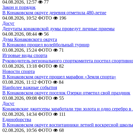
04.08.2026, 12:57
77
Закон и порядок
В Конаковском округе деревня отметила 480-летие
04.08.2026, 10:52
ФОТО
196
Досуг
Депутаты конаковской думы проведут личные приемы
04.08.2026, 08:44
56
Дума Конаковского округа
В Конаково прошел волейбольный турнир
03.08.2026, 15:24
ФОТО
71
Игровые виды спорта
Руководитель регионального спорткомитета посетил спортивн
03.08.2026, 13:18
ФОТО
82
Новости спорта
В Конаковском округе прошел марафон «Земля спорта»
03.08.2026, 11:12
ФОТО
84
Наиболее важные события
В Конаковском округе поселок Озерки отметил свой праздник
03.08.2026, 09:08
ФОТО
55
Досуг
Конаковские джитсеры заработали три золота и одно серебро в
02.08.2026, 14:34
ФОТО
111
Единоборства
В Конаковском округе воспитанники летней воскресной школы
02.08.2026, 10:56
ФОТО
68