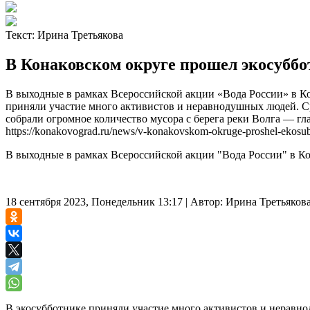
Текст:
Ирина Третьякова
В Конаковском округе прошел экосубб
В выходные в рамках Всероссийской акции «Вода России» в К
приняли участие много активистов и неравнодушных людей. 
собрали огромное количество мусора с берега реки Волга — гл
https://konakovograd.ru/news/v-konakovskom-okruge-proshel-ekosub
В выходные в рамках Всероссийской акции "Вода России" в Ко
18 сентября 2023, Понедельник 13:17
|
Автор:
Ирина Третьяков
В экосубботнике приняли участие много активистов и нерав