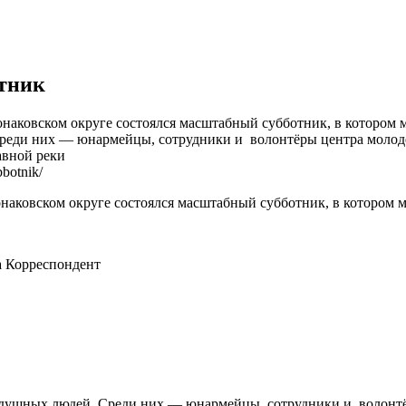
отник
онаковском округе состоялся масштабный субботник, в котором 
Среди них — юнармейцы, сотрудники и волонтёры центра моло
авной реки
botnik/
наковском округе состоялся масштабный субботник, в котором 
а
Корреспондент
нодушных людей. Среди них — юнармейцы, сотрудники и волон