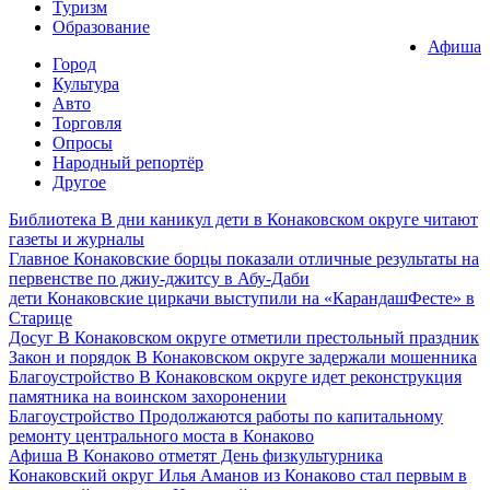
Туризм
Образование
Афиша
Город
Культура
Авто
Торговля
Опросы
Народный репортёр
Другое
Библиотека
В дни каникул дети в Конаковском округе читают
газеты и журналы
Главное
Конаковские борцы показали отличные результаты на
первенстве по джиу-джитсу в Абу-Даби
дети
Конаковские циркачи выступили на «КарандашФесте» в
Старице
Досуг
В Конаковском округе отметили престольный праздник
Закон и порядок
В Конаковском округе задержали мошенника
Благоустройство
В Конаковском округе идет реконструкция
памятника на воинском захоронении
Благоустройство
Продолжаются работы по капитальному
ремонту центрального моста в Конаково
Афиша
В Конаково отметят День физкультурника
Конаковский округ
Илья Аманов из Конаково стал первым в