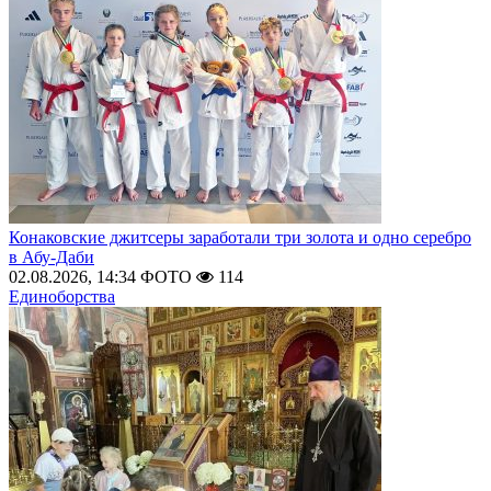
Конаковские джитсеры заработали три золота и одно серебро
в Абу-Даби
02.08.2026, 14:34
ФОТО
114
Единоборства