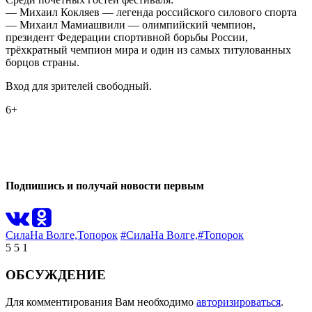
— Михаил Кокляев — легенда российского силового спорта
— Михаил Мамиашвили — олимпийский чемпион,
президент Федерации спортивной борьбы России,
трёхкратный чемпион мира и один из самых титулованных
борцов страны.
Вход для зрителей свободный.
6+
0
0
Подпишись и получай новости первым
СилаНа Волге,
Топорок
#СилаНа Волге,
#Топорок
5
5
1
ОБСУЖДЕНИЕ
Для комментирования Вам необходимо
авторизироваться
.