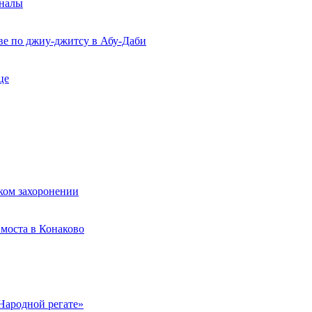
рналы
ве по джиу-джитсу в Абу-Даби
це
ком захоронении
моста в Конаково
Народной регате»