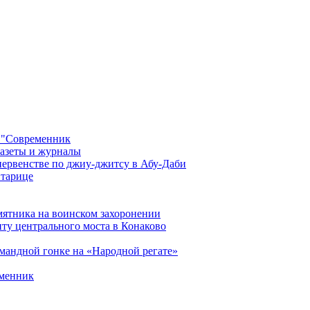
 "Современник
газеты и журналы
первенстве по джиу-джитсу в Абу-Даби
Старице
мятника на воинском захоронении
ту центрального моста в Конаково
мандной гонке на «Народной регате»
еменник