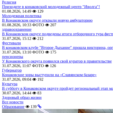
Религия
Приходите в конаковский молодежный центр "Иволга"!
01.08.2026, 14:49
129
Молодежная политика
В Конаковском округе открыли новую амбулаторию
01.08.2026, 10:33
ФОТО
207
здравоохранение
В Конаковском округе подведены итоги отборочного тура фест
31.07.2026, 15:12
212
Фестивали
В конаковском клубе "Второе Дыхание" прошла викторина, ор
31.07.2026, 13:10
ФОТО
175
пенсионеры
У Конаковского округа появился свой куратор в правительстве
31.07.2026, 11:07
ФОТО
126
Губернатор
Конаковские хоры выступили на «Славянском базаре»
31.07.2026, 09:04
192
Культура
В субботу в Конаковском округе пройдет региональный этап м
30.07.2026, 14:44
83
Здоровый образ жизни
Все новости
Образование
139