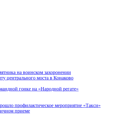
мятника на воинском захоронении
ту центрального моста в Конаково
мандной гонке на «Народной регате»
прошло профилактическое мероприятие «Такси»
личном приеме