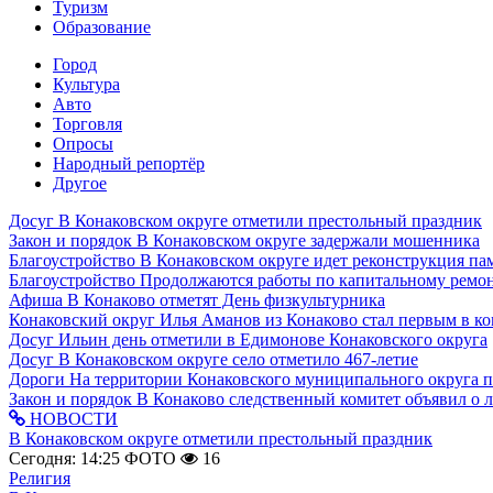
Туризм
Образование
Город
Культура
Авто
Торговля
Опросы
Народный репортёр
Другое
Досуг
В Конаковском округе отметили престольный праздник
Закон и порядок
В Конаковском округе задержали мошенника
Благоустройство
В Конаковском округе идет реконструкция па
Благоустройство
Продолжаются работы по капитальному ремон
Афиша
В Конаково отметят День физкультурника
Конаковский округ
Илья Аманов из Конаково стал первым в ко
Досуг
Ильин день отметили в Едимонове Конаковского округа
Досуг
В Конаковском округе село отметило 467-летие
Дороги
На территории Конаковского муниципального округа 
Закон и порядок
В Конаково следственный комитет объявил о 
НОВОСТИ
В Конаковском округе отметили престольный праздник
Сегодня: 14:25
ФОТО
16
Религия