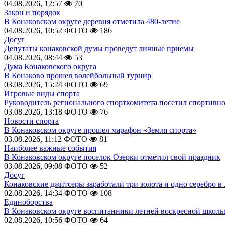
04.08.2026, 12:57
70
Закон и порядок
В Конаковском округе деревня отметила 480-летие
04.08.2026, 10:52
ФОТО
186
Досуг
Депутаты конаковской думы проведут личные приемы
04.08.2026, 08:44
53
Дума Конаковского округа
В Конаково прошел волейбольный турнир
03.08.2026, 15:24
ФОТО
69
Игровые виды спорта
Руководитель регионального спорткомитета посетил спортивн
03.08.2026, 13:18
ФОТО
76
Новости спорта
В Конаковском округе прошел марафон «Земля спорта»
03.08.2026, 11:12
ФОТО
81
Наиболее важные события
В Конаковском округе поселок Озерки отметил свой праздник
03.08.2026, 09:08
ФОТО
52
Досуг
Конаковские джитсеры заработали три золота и одно серебро в
02.08.2026, 14:34
ФОТО
108
Единоборства
В Конаковском округе воспитанники летней воскресной школы
02.08.2026, 10:56
ФОТО
64