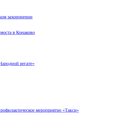
ком захоронении
моста в Конаково
Народной регате»
профилактическое мероприятие «Такси»